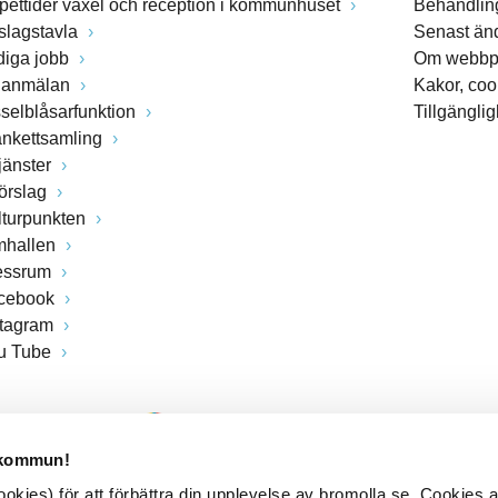
pettider växel och reception i kommunhuset
Behandling
slagstavla
Senast än
diga jobb
Om webbp
lanmälan
Kakor, coo
sselblåsarfunktion
Tillgängli
ankettsamling
jänster
förslag
lturpunkten
mhallen
essrum
cebook
stagram
u Tube
 kommun!
kies) för att förbättra din upplevelse av bromolla.se. Cookies