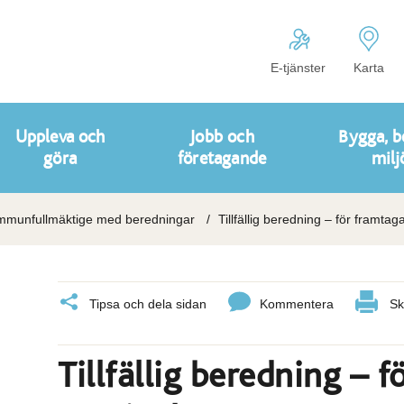
E-tjänster
Karta
Uppleva och
Jobb och
Bygga, b
göra
företagande
milj
munfullmäktige med beredningar
Tillfällig beredning – för framta
Tipsa och dela sidan
Kommentera
Sk
Tillfällig beredning – 