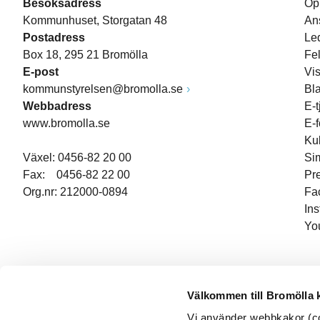
Besöksadress
Öp
Kommunhuset, Storgatan 48
An
Postadress
Le
Box 18, 295 21 Bromölla
Fe
E-post
Vi
kommunstyrelsen@bromolla.se
Bl
Webbadress
E-t
www.bromolla.se
E-
Ku
Växel: 0456-82 20 00
Si
Fax: 0456-82 22 00
Pr
Org.nr: 212000-0894
Fa
In
Yo
Välkommen till Bromölla
Vi använder webbkakor (coo