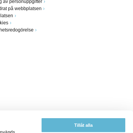
 av personuppgifter
drat på webbplatsen
latsen
kies
ghetsredogörelse
Tillåt alla
 används