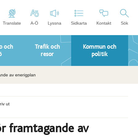
Translate
A-Ö
Lyssna
Sidkarta
Kontakt
Sök
o och
Trafik och
Kommun och
ö
resor
politik
gande av enerigplan
riv ut
för framtagande av