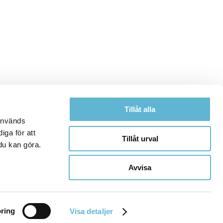
Tillåt alla
 används
iga för att
Tillåt urval
du kan göra.
Avvisa
ring
Visa detaljer