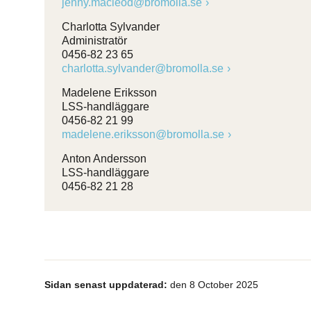
jenny.macleod@bromolla.se
Charlotta Sylvander
Administratör
0456-82 23 65
charlotta.sylvander@bromolla.se
Madelene Eriksson
LSS-handläggare
0456-82 21 99
madelene.eriksson@bromolla.se
Anton Andersson
LSS-handläggare
0456-82 21 28
Sidan senast uppdaterad:
den 8 October 2025