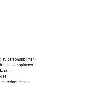
 av personuppgifter
drat på webbplatsen
latsen
kies
ghetsredogörelse