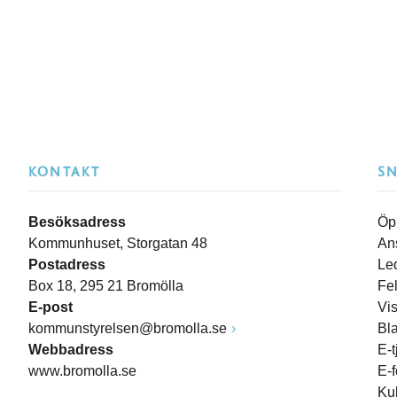
KONTAKT
S
Besöksadress
Öp
Kommunhuset, Storgatan 48
An
Postadress
Le
Box 18, 295 21 Bromölla
Fe
E-post
Vi
kommunstyrelsen@bromolla.se
Bl
Webbadress
E-t
www.bromolla.se
E-
Ku