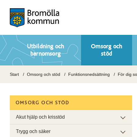
Utbildning och
Omsorg och
barnomsorg
stöd
Start
Omsorg och stöd
Funktionsnedsättning
För dig so
OMSORG OCH STÖD
Akut hjälp och krisstöd
Trygg och säker