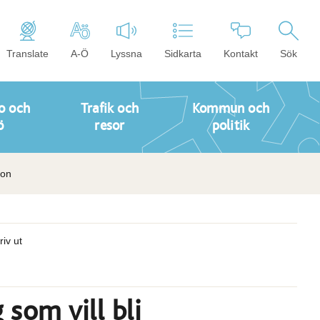
Translate
A-Ö
Lyssna
Sidkarta
Kontakt
Sök
o och
Trafik och
Kommun och
ö
resor
politik
son
riv ut
 som vill bli