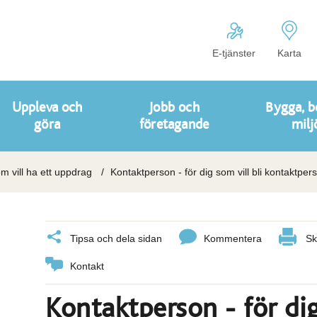
E-tjänster
Karta
Uppleva och
Jobb och
Bygga, b
göra
företagande
milj
m vill ha ett uppdrag
Kontaktperson - för dig som vill bli kontaktper
Tipsa och dela sidan
Kommentera
Sk
Kontakt
Kontaktperson - för dig