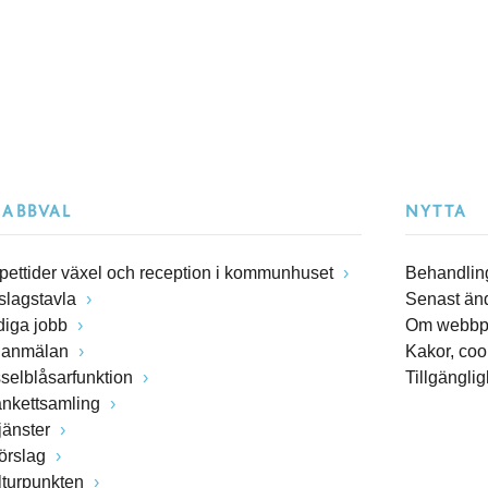
NABBVAL
NYTTA
pettider växel och reception i kommunhuset
Behandling
slagstavla
Senast än
diga jobb
Om webbp
lanmälan
Kakor, coo
sselblåsarfunktion
Tillgängli
ankettsamling
jänster
förslag
lturpunkten