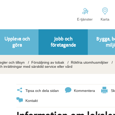
E-tjänster
Karta
Uppleva och
Jobb och
Bygga, b
göra
företagande
milj
regler och tillsyn
Försäljning av tobak
Rökfria utomhusmiljöer
 inrättningar med särskild service eller vård
Tipsa och dela sidan
Kommentera
Sk
Kontakt