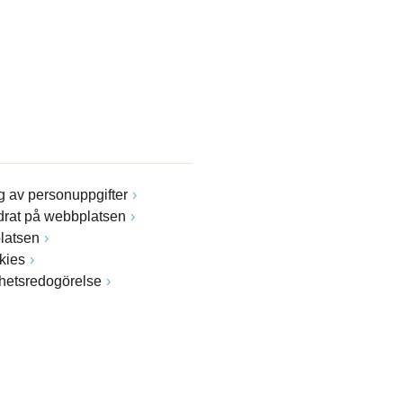
 av personuppgifter
drat på webbplatsen
latsen
kies
ghetsredogörelse