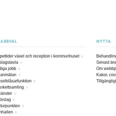
NABBVAL
NYTTA
pettider växel och reception i kommunhuset
Behandling
slagstavla
Senast än
diga jobb
Om webbp
lanmälan
Kakor, coo
sselblåsarfunktion
Tillgängli
ankettsamling
jänster
förslag
lturpunkten
mhallen