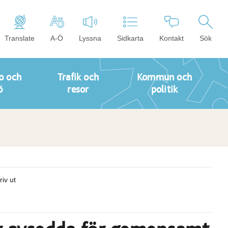
Translate
A-Ö
Lyssna
Sidkarta
Kontakt
Sök
o och
Trafik och
Kommun och
ö
resor
politik
riv ut