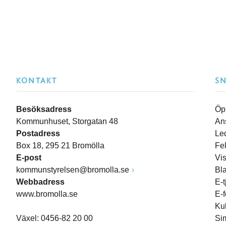
KONTAKT
S
Besöksadress
Öp
Kommunhuset, Storgatan 48
An
Postadress
Le
Box 18, 295 21 Bromölla
Fe
E-post
Vi
kommunstyrelsen@bromolla.se
Bl
Webbadress
E-t
www.bromolla.se
E-
Ku
Växel: 0456-82 20 00
Si