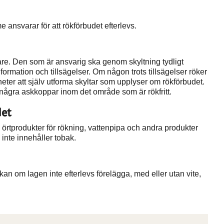
 ansvarar för att rökförbudet efterlevs.
are. Den som är ansvarig ska genom skyltning tydligt
ormation och tillsägelser. Om någon trots tillsägelser röker
ter att själv utforma skyltar som upplyser om rökförbudet.
s några askkoppar inom det område som är rökfritt.
det
, örtprodukter för rökning, vattenpipa och andra produkter
inte innehåller tobak.
an om lagen inte efterlevs förelägga, med eller utan vite,