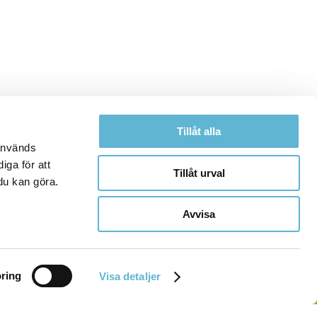
Tillåt alla
 används
iga för att
Tillåt urval
du kan göra.
Avvisa
ring
Visa detaljer