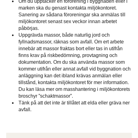
Om du upptäcker en förorening i byggnaden eller i
marken ska du genast kontakta miljökontoret.
Sanering av sådana föroreningar ska anmälas till
miljökontoret senast sex veckor innan arbetet
påbörjas.
Uppgrävda massor, både naturlig jord och
fyllnadsmassor, räknas som avfall. Om ert arbete
innebär att massor fraktas bort eller tas in utifrån
finns krav på riskbedömning, provtagning och
dokumentation. Om du ska använda massor som
kommer utifrån eller annat avfall vid byggnation och
anläggning kan det ibland krävas anmälan eller
tillstånd, kontakta miljökontoret för mer information.
Du kan läsa mer om mass­hantering i miljökontorets
broschyr ”schaktmassor”.
Tänk på att det inte är tillåtet att elda eller gräva ner
avfall.