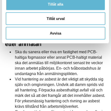
aktuella avfallet. När du lämnar över farligt avfall till en
Tillåt alla
transportör ska du också se till att ett transportdokument
skrivs.
Tillåt urval
Tänk på att transportera avfall på ett säkert sätt så det inte
orsakar några utsläpp eller nedskräpning.
Avvisa
Viss hantering/åtgärd kräver tillstånd
eller anmälan
Ska du sanera eller riva en fastighet med PCB-
haltiga fogmassor eller annat PCB-haltigt material
ska det anmälas till miljökontoret senast tre veckor
innan arbetet påbörjas. En- och tvåbostadshus är
undantagna från anmälningsplikten.
Vid hantering av asbest är det viktigt att skydda sig
själv och omgivningen. Undvik att damm sprids vid
all hantering. Förpacka asbesthaltigt avfall väl och
märk det så att det framgår att det innehåller asbest.
För yrkesmässig hantering och rivning av asbest
krävs tillstånd från arbetsmiljöverket.