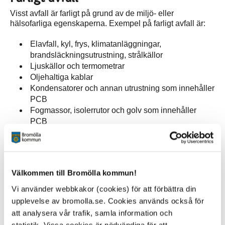
Visst avfall är farligt på grund av de miljö- eller
hälsofarliga egenskaperna. Exempel på farligt avfall är:
Elavfall, kyl, frys, klimatanläggningar,
brandsläckningsutrustning, strålkällor
Ljuskällor och termometrar
Oljehaltiga kablar
Kondensatorer och annan utrustning som innehåller
PCB
Fogmassor, isolerrutor och golv som innehåller
PCB
Isolering med CFC
Material som innehåller asbest till exempel isolering
och eternit
Kvarlämnade kemikalier såsom oljor, färg, lim och
Välkommen till Bromölla kommun!
lösningsmedel
Asfalt som innehåller stenkolstjära
Vi använder webbkakor (cookies) för att förbättra din
Träskyddsbehandlat virke
upplevelse av bromolla.se. Cookies används också för
att analysera vår trafik, samla information och
statistik. Vissa cookies är nödvändiga för att