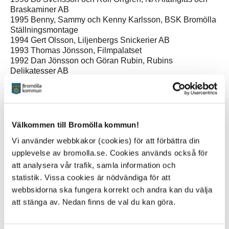
Braskaminer AB
1995 Benny, Sammy och Kenny Karlsson, BSK Bromölla
Ställningsmontage
1994 Gert Olsson, Liljenbergs Snickerier AB
1993 Thomas Jönsson, Filmpalatset
1992 Dan Jönsson och Göran Rubin, Rubins
Delikatesser AB
1991 Bertil Ljungholm, Bromölla Glasmästeri HB
1990 Rolf och Bengt Persson, Radiohuset
1989 Kurt Lövgren, A-Tryck i Gualöv
1988 Kjell Andersson, Kjell Andersson & Co HB
1987 Kjell Ohlin, Bromölla Taktäckning HB
Välkommen till Bromölla kommun!
1986 Jörgen Sandberg HB, Sandbergs Smide & Mek.
Vi använder webbkakor (cookies) för att förbättra din
verkstad
1985 Erik Bryhagen, Bromölla Tryck AB
upplevelse av bromolla.se. Cookies används också för
att analysera vår trafik, samla information och
statistik. Vissa cookies är nödvändiga för att
webbsidorna ska fungera korrekt och andra kan du välja
att stänga av. Nedan finns de val du kan göra.