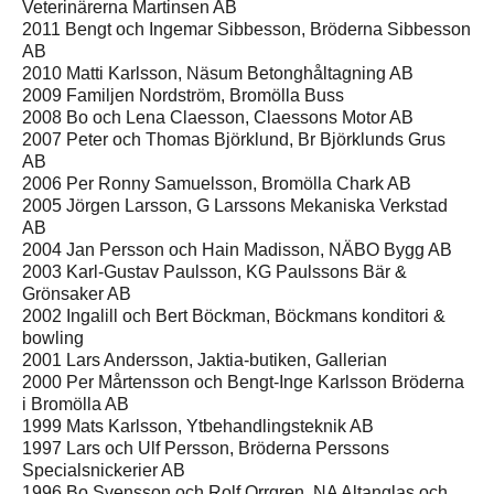
Veterinärerna Martinsen AB
2011 Bengt och Ingemar Sibbesson, Bröderna Sibbesson
AB
2010 Matti Karlsson, Näsum Betonghåltagning AB
2009 Familjen Nordström, Bromölla Buss
2008 Bo och Lena Claesson, Claessons Motor AB
2007 Peter och Thomas Björklund, Br Björklunds Grus
AB
2006 Per Ronny Samuelsson, Bromölla Chark AB
2005 Jörgen Larsson, G Larssons Mekaniska Verkstad
AB
2004 Jan Persson och Hain Madisson, NÄBO Bygg AB
2003 Karl-Gustav Paulsson, KG Paulssons Bär &
Grönsaker AB
2002 Ingalill och Bert Böckman, Böckmans konditori &
bowling
2001 Lars Andersson, Jaktia-butiken, Gallerian
2000 Per Mårtensson och Bengt-Inge Karlsson Bröderna
i Bromölla AB
1999 Mats Karlsson, Ytbehandlingsteknik AB
1997 Lars och Ulf Persson, Bröderna Perssons
Specialsnickerier AB
1996 Bo Svensson och Rolf Orrgren, NA Altanglas och