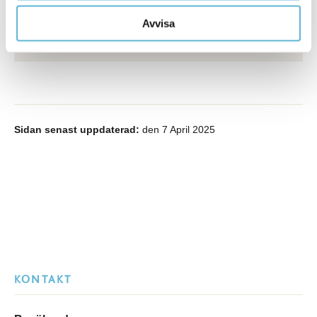
Näringslivsutvecklare
0456-82 20 06
Avvisa
mikael.persson@bromolla.se
Sidan senast uppdaterad:
den 7 April 2025
KONTAKT