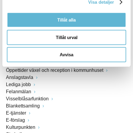
Webbadress
Visa detaljer
www.bromolla.se
Tillåt alla
Växel: 0456-82 20 00
Fax: 0456-82 22 00
Org.nr: 212000-0894
Tillåt urval
SNABBVAL
Avvisa
Öppettider växel och reception i kommunhuset
Anslagstavla
Lediga jobb
Felanmälan
Visselblåsarfunktion
Blankettsamling
E-tjänster
E-förslag
Kulturpunkten