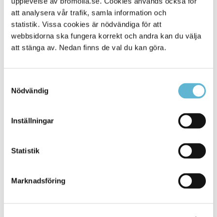
upplevelse av bromolla.se. Cookies används också för
att analysera vår trafik, samla information och
Sidan senast uppdaterad:
den 10 July 2023
statistik. Vissa cookies är nödvändiga för att
webbsidorna ska fungera korrekt och andra kan du välja
att stänga av. Nedan finns de val du kan göra.
Samtyckesval
Nödvändig
Inställningar
KONTAKT
Besöksadress
Statistik
Kommunhuset, Storgatan 48
Postadress
Marknadsföring
Box 18, 295 21 Bromölla
E-post
kommunstyrelsen@bromolla.se