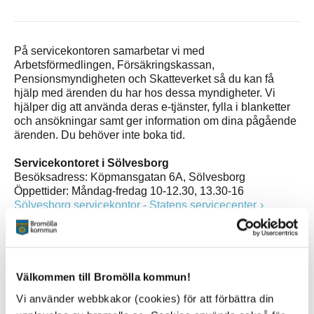
På servicekontoren samarbetar vi med
Arbetsförmedlingen, Försäkringskassan,
Pensionsmyndigheten och Skatteverket så du kan få
hjälp med ärenden du har hos dessa myndigheter. Vi
hjälper dig att använda deras e-tjänster, fylla i blanketter
och ansökningar samt ger information om dina pågående
ärenden. Du behöver inte boka tid.
Servicekontoret i Sölvesborg
Besöksadress: Köpmansgatan 6A, Sölvesborg
Öppettider: Måndag-fredag 10-12.30, 13.30-16
Sölvesborg servicekontor - Statens servicecenter
Servicekontor Kristianstad
Besöksadress: Spannmålsgatan 3, Kristianstad
Kristianstad servicekontor - Statens servicecenter
Välkommen till Bromölla kommun!
Vi använder webbkakor (cookies) för att förbättra din
Välkommen!