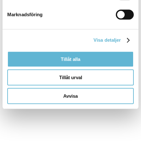
Insatsledare
0456-82 26 43
Marknadsföring
anders.nordstedt@bromolla.se
Heta arbeten
Brandskyddsföreningen Kristianstad
044-10 15 74
Visa detaljer
rosie.alvarsson@kristianstad.se
Tillåt alla
Tillåt urval
Sidan senast uppdaterad:
den 25 November 2024
Avvisa