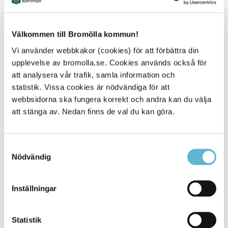
Tidsåtgång 2 timmar.
Max 12 deltagare/utbildning.
Välkommen till Bromölla kommun!
Vi använder webbkakor (cookies) för att förbättra din
upplevelse av bromolla.se. Cookies används också för
Kontaktuppgifter för mer
att analysera vår trafik, samla information och
information, priser och
statistik. Vissa cookies är nödvändiga för att
webbsidorna ska fungera korrekt och andra kan du välja
intresseanmälan
att stänga av. Nedan finns de val du kan göra.
Räddningstjänsten
Fågel Fenix väg 1
Box 18, 295 21 Bromölla
Samtyckesval
0456-82 20 00 vx
Nödvändig
raddningstjansten@bromolla.se
Anders Haglund
Räddningschef
Inställningar
0456-82 20 67
anders.haglund@bromolla.se
Statistik
Anders Nordstedt