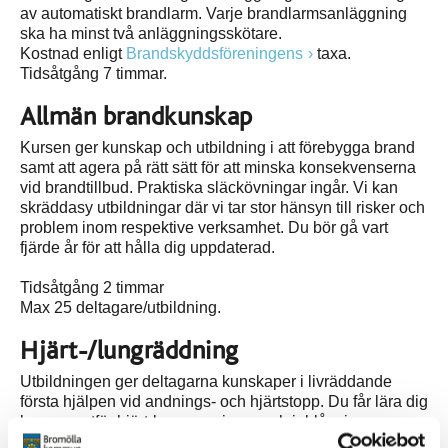
av automatiskt brandlarm. Varje brandlarmsanläggning
ska ha minst två anläggningsskötare.
Kostnad enligt
Brandskyddsföreningens
taxa.
Tidsåtgång 7 timmar.
Allmän brandkunskap
Kursen ger kunskap och utbildning i att förebygga brand
samt att agera på rätt sätt för att minska konsekvenserna
vid brandtillbud. Praktiska släckövningar ingår. Vi kan
skräddasy utbildningar där vi tar stor hänsyn till risker och
problem inom respektive verksamhet. Du bör gå vart
fjärde år för att hålla dig uppdaterad.
Tidsåtgång 2 timmar
Max 25 deltagare/utbildning.
Hjärt-/lungräddning
Utbildningen ger deltagarna kunskaper i livräddande
första hjälpen vid andnings- och hjärtstopp. Du får lära dig
hur man utför hjärt-kompressioner och inblåsning.
Du bör gå vartannat år för att hålla dig uppdaterad.