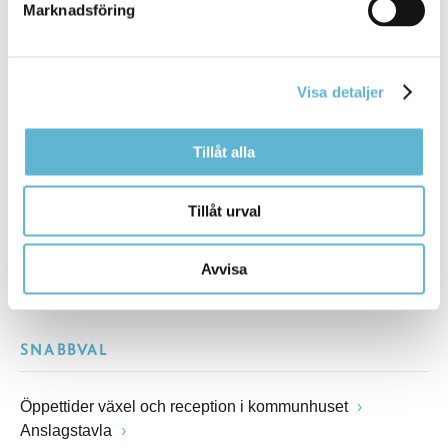
Marknadsföring
Besöksadress
Kommunhuset, Storgatan 48
Postadress
Visa detaljer
Box 18, 295 21 Bromölla
E-post
kommunstyrelsen@bromolla.se
Tillåt alla
Webbadress
www.bromolla.se
Tillåt urval
Växel: 0456-82 20 00
Fax: 0456-82 22 00
Avvisa
Org.nr: 212000-0894
SNABBVAL
Öppettider växel och reception i kommunhuset
Anslagstavla