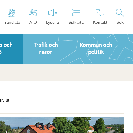
Translate
A-Ö
Lyssna
Sidkarta
Kontakt
Sök
o och
Trafik och
Kommun och
ö
resor
politik
riv ut