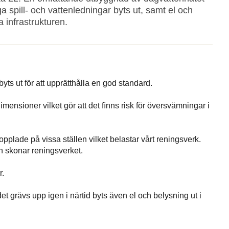
iga spill- och vattenledningar byts ut, samt el och
a infrastrukturen.
yts ut för att upprätthålla en god standard.
mensioner vilket gör att det ﬁnns risk för översvämningar i
plade på vissa ställen vilket belastar vårt reningsverk.
ch skonar reningsverket.
r.
det grävs upp igen i närtid byts även el och belysning ut i