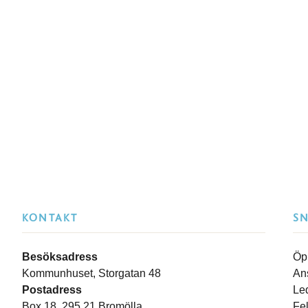
KONTAKT
S
Besöksadress
Öp
Kommunhuset, Storgatan 48
An
Postadress
Le
Box 18, 295 21 Bromölla
Fe