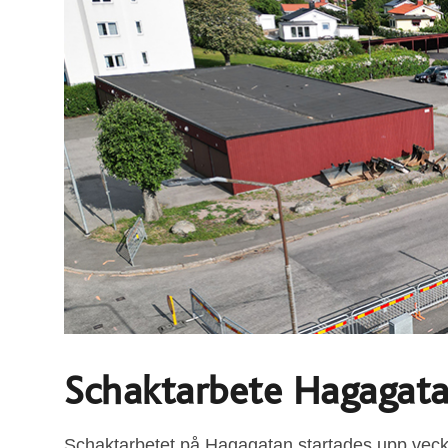
Schaktarbete Hagagat
Schaktarbetet på Hagagatan startades upp veck