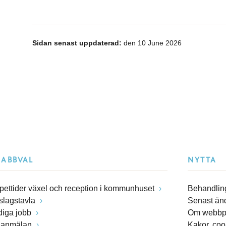
Sidan senast uppdaterad:
den 10 June 2026
NABBVAL
NYTTA
pettider växel och reception i kommunhuset
Behandling
slagstavla
Senast än
diga jobb
Om webbp
lanmälan
Kakor, coo