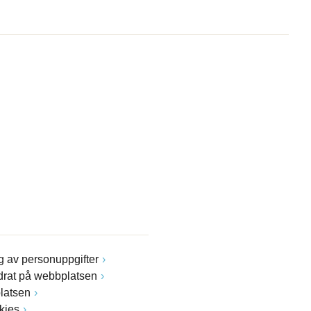
 av personuppgifter
drat på webbplatsen
latsen
kies