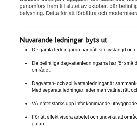
genomförs fram till slutet av oktober, där befintl
belysning. Detta för att förbättra och moderniser
Nuvarande ledningar byts ut
De gamla ledningarna har nått sin livslängd och b
De befintliga dagvattenledningarna har för små di
området.
Dagvatten- och spillvattenledningar är sammankop
Med separata ledningar leder man vattnet rätt o
VA-nätet stärks upp inför kommande utbyggnade
För att effektivisera arbetet och undvika att områ
gatan.