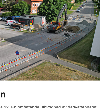
an
a 22. En omfattande utbyggnad av dagvattennätet