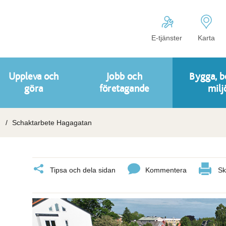
E-tjänster
Karta
Uppleva och
Jobb och
Bygga, b
göra
företagande
milj
Schaktarbete Hagagatan
Tipsa och dela sidan
Kommentera
Sk