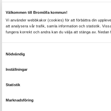
Visselblåsarfunktion
Blankettsamling
Välkommen till Bromölla kommun!
E-tjänster
Vi använder webbkakor (cookies) för att förbättra din upple
E-förslag
att analysera vår trafik, samla information och statistik. Vi
Kulturpunkten
fungera korrekt och andra kan du välja att stänga av. Nedan 
Simhallen
Pressrum
Facebook
Samtyckesval
Instagram
Nödvändig
You Tube
Inställningar
NYTTA
Statistik
Behandling av personuppgifter
Senast ändrat på webbplatsen
Om webbplatsen
Marknadsföring
Kakor, cookies
Tillgänglighetsredogörelse