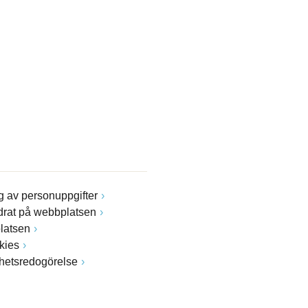
 av personuppgifter
drat på webbplatsen
latsen
kies
ghetsredogörelse