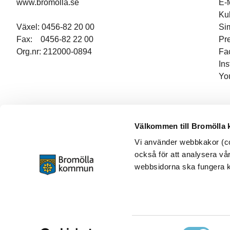
www.bromolla.se
E-
Ku
Växel: 0456-82 20 00
Si
Fax: 0456-82 22 00
Pr
Org.nr: 212000-0894
Fa
In
Yo
Välkommen till Bromölla
Vi använder webbkakor (coo
också för att analysera vår
webbsidorna ska fungera ko
Samtyckesval