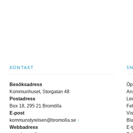
KONTAKT
S
Besöksadress
Öp
Kommunhuset, Storgatan 48
An
Postadress
Le
Box 18, 295 21 Bromölla
Fe
E-post
Vi
kommunstyrelsen@bromolla.se
Bl
Webbadress
E-t