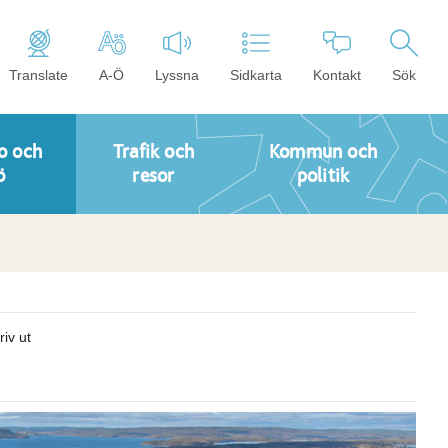
Translate
A-Ö
Lyssna
Sidkarta
Kontakt
Sök
o och
Trafik och
Kommun och
ö
resor
politik
riv ut