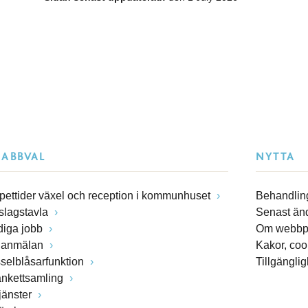
NABBVAL
NYTTA
pettider växel och reception i kommunhuset
Behandling
slagstavla
Senast än
diga jobb
Om webbp
lanmälan
Kakor, coo
sselblåsarfunktion
Tillgängli
ankettsamling
jänster