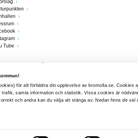
förslag
lturpunkten
mhallen
essrum
cebook
stagram
u Tube
 kommun!
kies) för att förbättra din upplevelse av bromolla.se. Cookies
 trafik, samla information och statistik. Vissa cookies är nödvänd
rrekt och andra kan du välja att stänga av. Nedan finns de val 