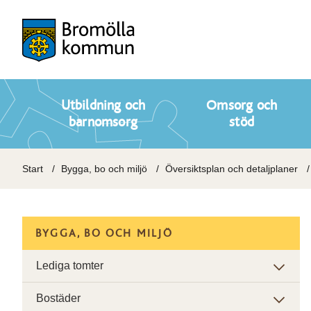
Utbildning och
Omsorg och
barnomsorg
stöd
Start
Bygga, bo och miljö
Översiktsplan och detaljplaner
BYGGA, BO OCH MILJÖ
Lediga tomter
Bostäder