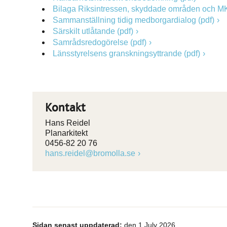
Bilaga Riksintressen, skyddade områden och MK
Sammanställning tidig medborgardialog (pdf)
Särskilt utlåtande (pdf)
Samrådsredogörelse (pdf)
Länsstyrelsens granskningsyttrande (pdf)
Kontakt
Hans Reidel
Planarkitekt
0456-82 20 76
hans.reidel@bromolla.se
Sidan senast uppdaterad:
den 1 July 2026