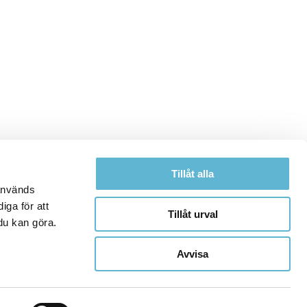
Tillåt alla
 används
iga för att
Tillåt urval
du kan göra.
Avvisa