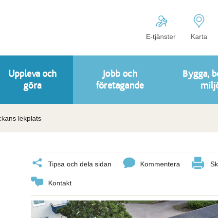
E-tjänster
Karta
Uppleva och
Jobb och
Bygga, b
göra
företagande
milj
kans lekplats
Tipsa och dela sidan
Kommentera
Sk
Kontakt