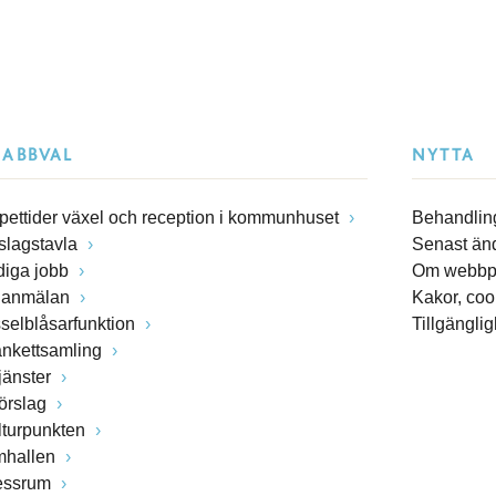
NABBVAL
NYTTA
pettider växel och reception i kommunhuset
Behandling
slagstavla
Senast än
diga jobb
Om webbp
lanmälan
Kakor, coo
sselblåsarfunktion
Tillgängli
ankettsamling
jänster
förslag
lturpunkten
mhallen
essrum