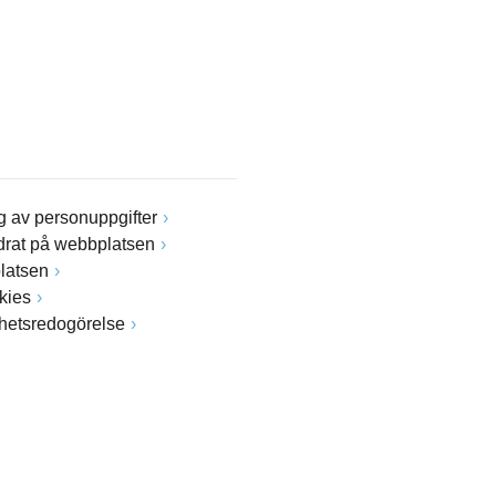
 av personuppgifter
drat på webbplatsen
latsen
kies
ghetsredogörelse