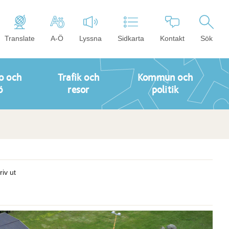
Translate
A-Ö
Lyssna
Sidkarta
Kontakt
Sök
o och
Trafik och
Kommun och
ö
resor
politik
riv ut