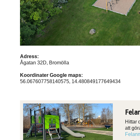
Adress:
Ågatan 32D, Bromölla
Koordinater Google maps:
56.067607758140575, 14.480849177649434
Fela
Hittar
att gö
Felanm