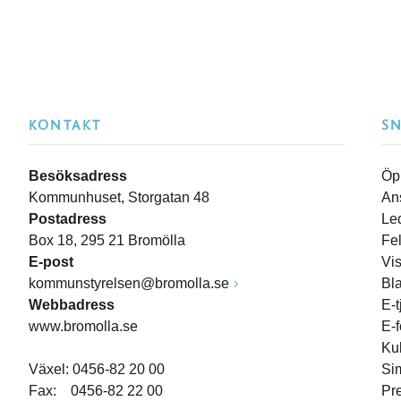
KONTAKT
S
Besöksadress
Öp
Kommunhuset, Storgatan 48
An
Postadress
Le
Box 18, 295 21 Bromölla
Fe
E-post
Vi
kommunstyrelsen@bromolla.se
Bl
Webbadress
E-t
www.bromolla.se
E-
Ku
Växel: 0456-82 20 00
Si
Fax: 0456-82 22 00
Pr