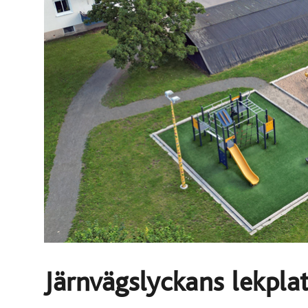
Järnvägslyckans lekpla