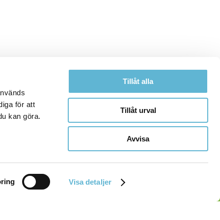
Tillåt alla
 används
iga för att
Tillåt urval
du kan göra.
Avvisa
ring
Visa detaljer