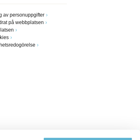
 av personuppgifter
drat på webbplatsen
latsen
kies
ghetsredogörelse