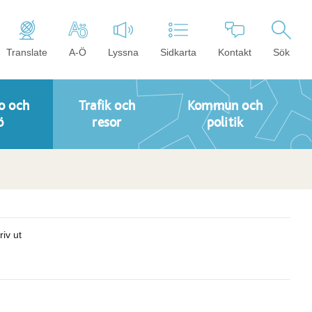
Translate
A-Ö
Lyssna
Sidkarta
Kontakt
Sök
o och
Trafik och
Kommun och
ö
resor
politik
riv ut