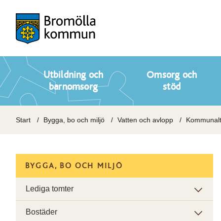
Utbildning och
Omsorg och
barnomsorg
stöd
Start
Bygga, bo och miljö
Vatten och avlopp
Kommunalt
BYGGA, BO OCH MILJÖ
Lediga tomter
Bostäder