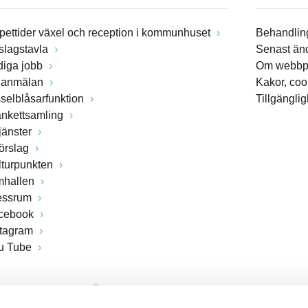
pettider växel och reception i kommunhuset
Behandling
slagstavla
Senast än
diga jobb
Om webbp
lanmälan
Kakor, coo
sselblåsarfunktion
Tillgängli
ankettsamling
jänster
förslag
lturpunkten
mhallen
essrum
cebook
stagram
u Tube