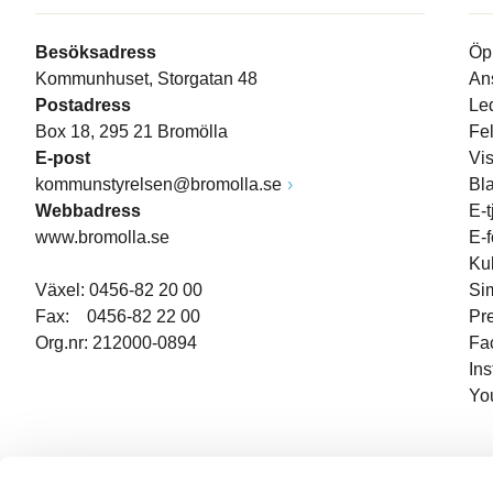
Besöksadress
Öp
Kommunhuset, Storgatan 48
An
Postadress
Le
Box 18, 295 21 Bromölla
Fe
E-post
Vi
kommunstyrelsen@bromolla.se
Bl
Webbadress
E-t
www.bromolla.se
E-
Ku
Växel: 0456-82 20 00
Si
Fax: 0456-82 22 00
Pr
Org.nr: 212000-0894
Fa
In
Yo