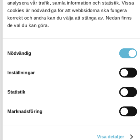
analysera vår trafik, samla information och statistik. Vissa
Fördjupad och riktad undervisning
: Mer tid och
cookies är nödvändiga för att webbsidorna ska fungera
fokus på specifika ämnen gör det möjligt att komma
korrekt och andra kan du välja att stänga av. Nedan finns
ikapp i ämnen där man ligger efter, fler tillfällen att
de val du kan göra.
befästa grundläggande kunskaper och kanske till
och med vara ett steg före.
Samarbete mellan lärare
: Lovskolans lärare har
Samtyckesval
nära kontakt med de ordinarie undervisande
Nödvändig
lärarna, både inför och efter lovskolan, för att
säkerställa en kontinuerlig inlärning.
Livslång fördel
: Skola, undervisning och kunskap
Inställningar
är nycklar till framgång i livet.
Statistik
Marknadsföring
Visa detaljer