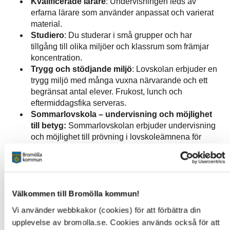
Kvalificerade lärare
: Undervisningen leds av
erfarna lärare som använder anpassat och varierat
material.
Studiero
: Du studerar i små grupper och har
tillgång till olika miljöer och klassrum som främjar
koncentration.
Trygg och stödjande miljö
: Lovskolan erbjuder en
trygg miljö med många vuxna närvarande och ett
begränsat antal elever. Frukost, lunch och
eftermiddagsfika serveras.
Sommarlovskola – undervisning och möjlighet
till betyg:
Sommarlovskolan erbjuder undervisning
och möjlighet till prövning i lovskoleämnena för
elever som avslutat åk 9 utan godkända betyg.
Vilken nytta har man av lovskolan?
Välkommen till Bromölla kommun!
Ökade chanser till gymnasiebehörighet
:
Lovskolan kan ge eleven bättre möjligheter att
Vi använder webbkakor (cookies) för att förbättra din
uppnå de kunskaper som krävs för att bli behörig till
upplevelse av bromolla.se. Cookies används också för att
gymnasiet.