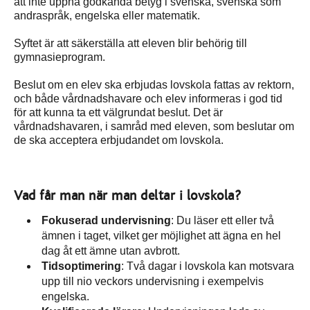
att inte uppnå godkända betyg i svenska, svenska som
andraspråk, engelska eller matematik.
Syftet är att säkerställa att eleven blir behörig till
gymnasieprogram.
Beslut om en elev ska erbjudas lovskola fattas av rektorn,
och både vårdnadshavare och elev informeras i god tid
för att kunna ta ett välgrundat beslut. Det är
vårdnadshavaren, i samråd med eleven, som beslutar om
de ska acceptera erbjudandet om lovskola.
Vad får man när man deltar i lovskola?
Fokuserad undervisning
: Du läser ett eller två
ämnen i taget, vilket ger möjlighet att ägna en hel
dag åt ett ämne utan avbrott.
Tidsoptimering
: Två dagar i lovskola kan motsvara
upp till nio veckors undervisning i exempelvis
engelska.