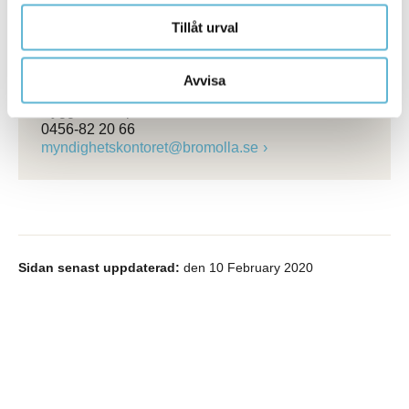
Tillåt urval
Kontakt
Avvisa
Conny Egrenius
Byggnadsinspektör
0456-82 20 66
myndighetskontoret@bromolla.se
Sidan senast uppdaterad:
den 10 February 2020