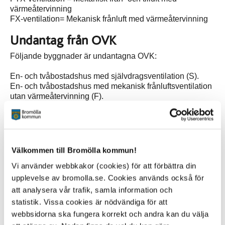
värmeåtervinning
FX-ventilation= Mekanisk frånluft med värmeåtervinning
Undantag från OVK
Följande byggnader är undantagna OVK:
En- och tvåbostadshus med självdragsventilation (S).
En- och tvåbostadshus med mekanisk frånluftsventilation
utan värmeåtervinning (F).
Ekonomibyggnader för jordbruk, skogsbruk eller liknande.
Fritidshus.
Industribyggnader.
Ansvar
Välkommen till Bromölla kommun!
Det är byggnadens ägare som ska se till att
Vi använder webbkakor (cookies) för att förbättra din
funktionskontroll av ventilationssystem utförs enligt
upplevelse av bromolla.se. Cookies används också för
bestämmelserna i Plan- och bygglagen, PBL och Plan-
att analysera vår trafik, samla information och
och byggförordningen, PBF.
statistik. Vissa cookies är nödvändiga för att
Vem utför OVK?
webbsidorna ska fungera korrekt och andra kan du välja