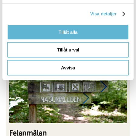
Karta över leden - AllTrails
Karta över leden - Outdooractive
Visa detaljer
Gustavsbergsleden på TripAdvisor
Folder sv/eng
Tillåt alla
Digital guidning av Gustavsbergsleden
Tillåt urval
Avvisa
Felanmälan