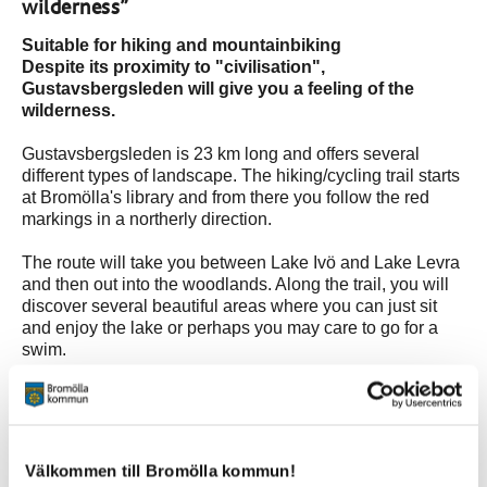
wilderness”
Suitable for hiking and mountainbiking
Despite its proximity to "civilisation",
Gustavsbergsleden will give you a feeling of the
wilderness.
Gustavsbergsleden is 23 km long and offers several
different types of landscape. The hiking/cycling trail starts
at Bromölla's library and from there you follow the red
markings in a northerly direction.
The route will take you between Lake Ivö and Lake Levra
and then out into the woodlands. Along the trail, you will
discover several beautiful areas where you can just sit
and enjoy the lake or perhaps you may care to go for a
swim.
The boarding house Gustavsberg once lay on the top of
Ryssberget at the end of the 19th century. Today only its
ruins remain. But there is still the possibility for you to
enjoy a picnic or barbecue.
Välkommen till Bromölla kommun!