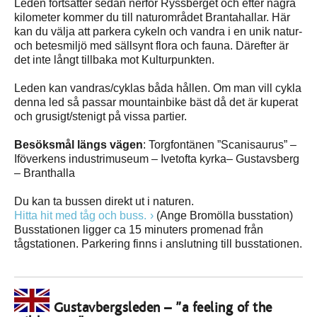
Leden fortsätter sedan nerför Ryssberget och efter några
kilometer kommer du till naturområdet Brantahallar. Här
kan du välja att parkera cykeln och vandra i en unik natur-
och betesmiljö med sällsynt flora och fauna. Därefter är
det inte långt tillbaka mot Kulturpunkten.
Leden kan vandras/cyklas båda hållen. Om man vill cykla
denna led så passar mountainbike bäst då det är kuperat
och grusigt/stenigt på vissa partier.
Besöksmål längs vägen
: Torgfontänen ”Scanisaurus” –
Iföverkens industrimuseum – Ivetofta kyrka– Gustavsberg
– Branthalla
Du kan ta bussen direkt ut i naturen.
Hitta hit med tåg och buss.
(Ange Bromölla busstation)
Busstationen ligger ca 15 minuters promenad från
tågstationen. Parkering finns i anslutning till busstationen.
Gustavbergsleden – ”a feeling of the