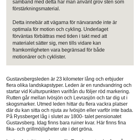
samband med detta har man använt grov sten som
förstärkningsmaterial.
Detta innebär att vägarna för närvarande inte är
optimala för motion och cykling. Underlaget
förväntas förbättras med tiden i takt med att
materialet sätter sig, men tills vidare kan
framkomligheten vara begränsad för både
motionärer och cyklister.
Gustavsbergsleden är 23 kilometer lång och erbjuder
flera olika landskapstyper. Leden är en rundvandring och
startar vid Kulturpunkten varifrån du följer röd markering.
Rutten går mellan Ivösjön och Levrasjön och tar dig ut i
skogsmarker. Utmed leden hittar du flera vackra platser
där du kan sitta och njuta av Ivösjön eller varför inte bada.
På Ryssberget låg i slutet av 1800- talet pensionatet
Gustavsberg. Idag finns bara ruiner kvar. Här finns fina
fika- och grillmöjligheter ute i det gröna.