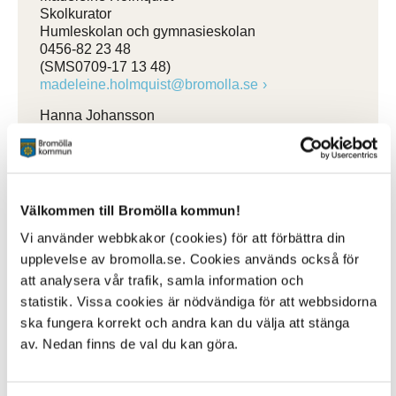
Skolkurator
Humleskolan och gymnasieskolan
0456-82 23 48
(SMS0709-17 13 48)
madeleine.holmquist@bromolla.se
Hanna Johansson
Skolkurator Näsums skola,
Edenryds skola, Gualövs skola
072-166 31 99
hanna.johansson@bromolla.se
Välkommen till Bromölla kommun!
Emma Larsson
Skolkurator
Vi använder webbkakor (cookies) för att förbättra din
Näsums skola, Edenryds skola, Gualövs skola
upplevelse av bromolla.se. Cookies används också för
0456-82 20 96
att analysera vår trafik, samla information och
(SMS0721-66 31 99)
statistik. Vissa cookies är nödvändiga för att webbsidorna
emma.larsson@bromolla.se
ska fungera korrekt och andra kan du välja att stänga
Matilda Kristoffersson
av. Nedan finns de val du kan göra.
Skolkurator
Dalaskolan Södra, Dalaskolan Norra
0456-82 20 86