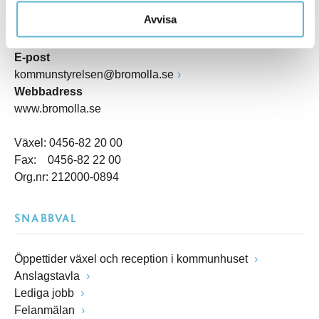
Kommunhuset, Storgatan 48
Avvisa
Postadress
Box 18, 295 21 Bromölla
E-post
kommunstyrelsen@bromolla.se
Webbadress
www.bromolla.se
Växel: 0456-82 20 00
Fax: 0456-82 22 00
Org.nr: 212000-0894
SNABBVAL
Öppettider växel och reception i kommunhuset
Anslagstavla
Lediga jobb
Felanmälan