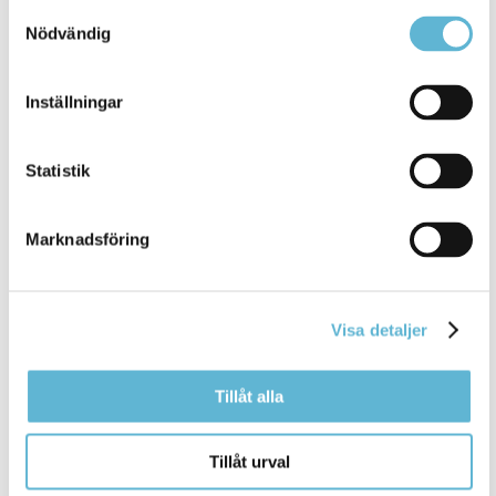
Samtyckesval
(SMS0709-17 10 18)
Nödvändig
matilda.kristoffersson@bromolla.se
Inställningar
Statistik
Sidan senast uppdaterad:
den 25 March 2025
Marknadsföring
Visa detaljer
Tillåt alla
KONTAKT
Tillåt urval
Besöksadress