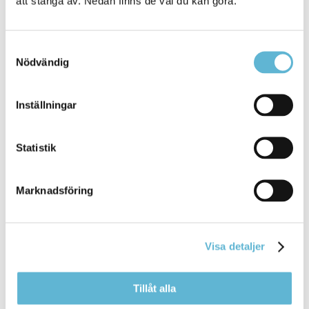
att stänga av. Nedan finns de val du kan göra.
Samtyckesval
Nödvändig
Inställningar
Time Care Planering - Multi Access
Statistik
Schemaläggning.
Klicka här för att logga in
Marknadsföring
Kontakt
Visa detaljer
Bemanningsenheten
Storgatan 48 (kommunhuset i Bromölla)
bemanningsenheten@bromolla.se
Tillåt alla