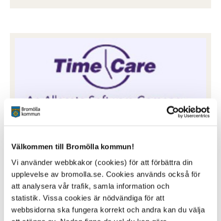
Time Care pool
Välkommen till Bromölla kommun!
Bokning av arbetspass för vikarier
Vi använder webbkakor (cookies) för att förbättra din
Klicka här för att logga in
upplevelse av bromolla.se. Cookies används också för
att analysera vår trafik, samla information och
statistik. Vissa cookies är nödvändiga för att
webbsidorna ska fungera korrekt och andra kan du välja