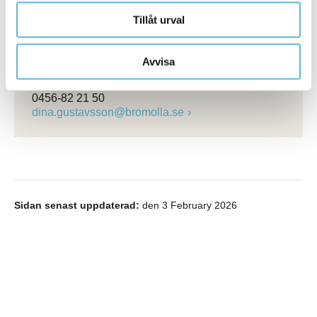
Pauline Jaldeheim
Rekryteringsspecialist
Tillåt urval
0456-82 20 99
pauline.jaldeheim@bromolla.se
Avvisa
Dina Gustavsson
Bemanningschef
0456-82 21 50
dina.gustavsson@bromolla.se
Sidan senast uppdaterad:
den 3 February 2026