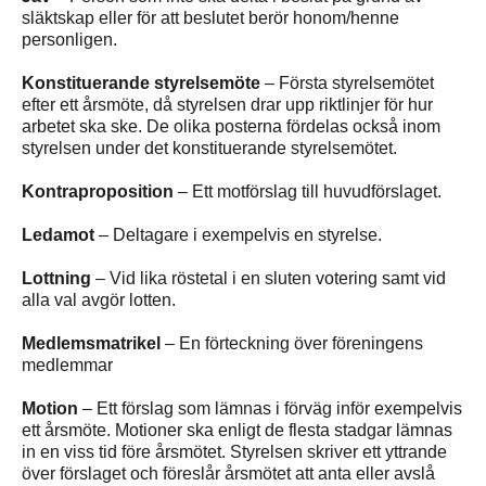
släktskap eller för att beslutet berör honom/henne
personligen.
Konstituerande styrelsemöte
– Första styrelsemötet
efter ett årsmöte, då styrelsen drar upp riktlinjer för hur
arbetet ska ske. De olika posterna fördelas också inom
styrelsen under det konstituerande styrelsemötet.
Kontraproposition
– Ett motförslag till huvudförslaget.
Ledamot
– Deltagare i exempelvis en styrelse.
Lottning
– Vid lika röstetal i en sluten votering samt vid
alla val avgör lotten.
Medlemsmatrikel
– En förteckning över föreningens
medlemmar
Motion
– Ett förslag som lämnas i förväg inför exempelvis
ett årsmöte. Motioner ska enligt de flesta stadgar lämnas
in en viss tid före årsmötet. Styrelsen skriver ett yttrande
över förslaget och föreslår årsmötet att anta eller avslå