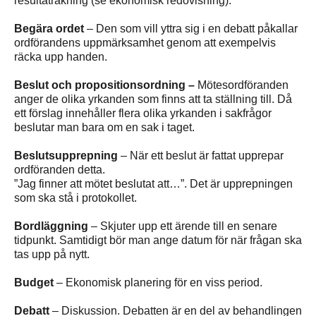
resultaträkning (se ekonomisk redovisning).
Begära ordet
– Den som vill yttra sig i en debatt påkallar
ordförandens uppmärksamhet genom att exempelvis
räcka upp handen.
Beslut och propositionsordning –
Mötesordföranden
anger de olika yrkanden som finns att ta ställning till. Då
ett förslag innehåller flera olika yrkanden i sakfrågor
beslutar man bara om en sak i taget.
Beslutsupprepning
– När ett beslut är fattat upprepar
ordföranden detta.
”Jag finner att mötet beslutat att…”. Det är upprepningen
som ska stå i protokollet.
Bordläggning
– Skjuter upp ett ärende till en senare
tidpunkt. Samtidigt bör man ange datum för när frågan ska
tas upp på nytt.
Budget
– Ekonomisk planering för en viss period.
Debatt
– Diskussion. Debatten är en del av behandlingen