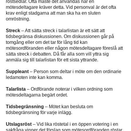
röstsedlar. Ofta måste det användas när en
mötesdeltagare kräver detta. Vid personval är det ofta
krav enligt stadgarna att man ska ha en sluten
omröstning.
Streck
– Att sätta streck i talarlistan är ett sätt att
tidsbegränsa diskussionen. Om diskussionen går på
tomgång eller om det tar för lång tid kan
mötesordföranden eller någon mötesdeltagare föreslå att
sätta streck i debatten. Då får alla som vill yttra sig
anmäla sig till talarlistan för ett sista yttrande.
Suppleant
– Person som deltar i möte om den ordinarie
ledamoten inte kan komma.
Talarlista
– Ordförande noterar i vilken ordning som
mötesdeltagarna begärt ordet.
Tidsbegränsning
– Mötet kan besluta om
tidsbegränsning för varje inlägg.
Utslagsröst
– Vid lika röstetal i en öppen votering i en
sakfråga vinner det förslag som mötesordföranden röstar