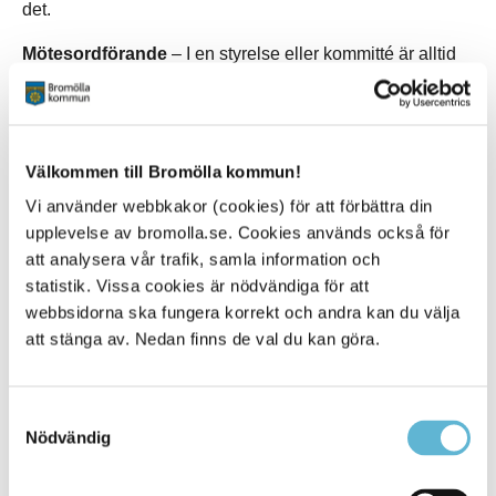
det.
Mötesordförande
– I en styrelse eller kommitté är alltid
ordföranden också mötesordförande. Vid ett allmänt möte
väljs oftast en särskild mötesordförande. Vid ett årsmöte
är det olämpligt att en styrelseledamot eller revisor är
mötesordförande.
Välkommen till Bromölla kommun!
Omval
– En styrelseledamot som ställer upp för en
Vi använder webbkakor (cookies) för att förbättra din
mandattid till.
upplevelse av bromolla.se. Cookies används också för
Ordinarie ledamot
– Person som valts som deltagare i
att analysera vår trafik, samla information och
exempelvis en styrelse (Jämför med suppleant).
statistik. Vissa cookies är nödvändiga för att
webbsidorna ska fungera korrekt och andra kan du välja
Ordningsfråga
– Ordningsfrågan berör själva
att stänga av. Nedan finns de val du kan göra.
mötesordningen. Kan handla om en anmärkning mot
mötesordföranden eller att man vill ha en paus i mötet.
Ordningsfrågan bryter talarlistan.
Samtyckesval
Proposition
– Förslag till beslut från styrelsen.
Nödvändig
Propositionsjustering
– Mötesordföranden kontrollerar