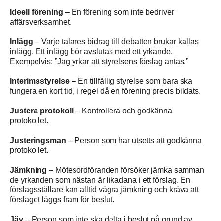
Ideell förening
– En förening som inte bedriver
affärsverksamhet.
Inlägg
– Varje talares bidrag till debatten brukar kallas
inlägg. Ett inlägg bör avslutas med ett yrkande.
Exempelvis: ”Jag yrkar att styrelsens förslag antas.”
Interimsstyrelse
– En tillfällig styrelse som bara ska
fungera en kort tid, i regel då en förening precis bildats.
Justera protokoll
– Kontrollera och godkänna
protokollet.
Justeringsman
– Person som har utsetts att godkänna
protokollet.
Jämkning
– Mötesordföranden försöker jämka samman
de yrkanden som nästan är likadana i ett förslag. En
förslagsställare kan alltid vägra jämkning och kräva att
förslaget läggs fram för beslut.
Jäv
– Person som inte ska delta i beslut på grund av