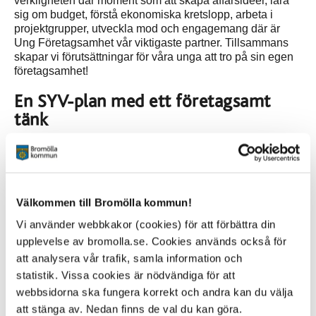
verkligheten där moment som att skapa affärsidéer, lära
sig om budget, förstå ekonomiska kretslopp, arbeta i
projektgrupper, utveckla mod och engagemang där är
Ung Företagsamhet vår viktigaste partner. Tillsammans
skapar vi förutsättningar för våra unga att tro på sin egen
företagsamhet!
En SYV-plan med ett företagsamt
tänk
Skolan och näringslivsutvecklaren arbetar gemensamt
kring vår Studie-och yrkesvägledningsplan. Vi vill skapa
mer företagsamma ungdomar och så frön för framtida
entreprenörer i tidig ålder. Detta tänket odlar vi hela
vägen genom grundskolan.
Välkommen till Bromölla kommun!
Vi använder webbkakor (cookies) för att förbättra din
I planen finns arbetet med Ung företagsamhet mer, tre
olika läromedel för grundskolan, Tankeverkstad samt
upplevelse av bromolla.se. Cookies används också för
möjligheten att driva företag i gymnasiet
att analysera vår trafik, samla information och
statistik. Vissa cookies är nödvändiga för att
Läs mer om vad de olika delarna innebär
webbsidorna ska fungera korrekt och andra kan du välja
att stänga av. Nedan finns de val du kan göra.