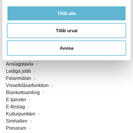
Växel: 0456-82 20 00
Tillåt alla
Fax: 0456-82 22 00
Org.nr: 212000-0894
Tillåt urval
SNABBVAL
Avvisa
Öppettider växel och reception i kommunhuset
Anslagstavla
Lediga jobb
Felanmälan
Visselblåsarfunktion
Blankettsamling
E-tjänster
E-förslag
Kulturpunkten
Simhallen
Pressrum