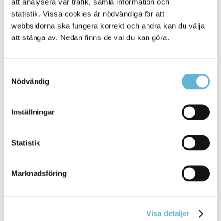
att analysera vår trafik, samla information och
statistik. Vissa cookies är nödvändiga för att
webbsidorna ska fungera korrekt och andra kan du välja
att stänga av. Nedan finns de val du kan göra.
Samtyckesval
Nödvändig
KONTAKT
Inställningar
Besöksadress
Kommunhuset, Storgatan 48
Statistik
Postadress
Box 18, 295 21 Bromölla
Marknadsföring
E-post
kommunstyrelsen@bromolla.se
Webbadress
www.bromolla.se
Visa detaljer