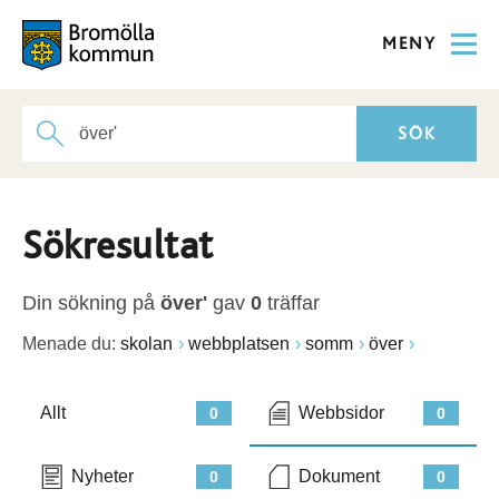
MENY
Sökresultat
Din sökning på
över'
gav
0
träffar
Menade du:
skolan
webbplatsen
somm
över
Allt
Webbsidor
0
0
Nyheter
Dokument
0
0