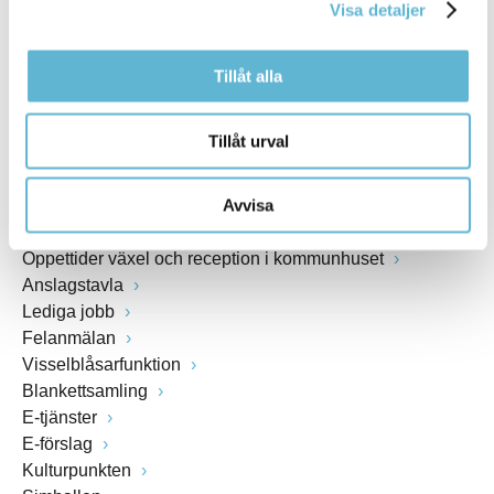
Visa detaljer
www.bromolla.se
Tillåt alla
Växel: 0456-82 20 00
Fax: 0456-82 22 00
Org.nr: 212000-0894
Tillåt urval
SNABBVAL
Avvisa
Öppettider växel och reception i kommunhuset
Anslagstavla
Lediga jobb
Felanmälan
Visselblåsarfunktion
Blankettsamling
E-tjänster
E-förslag
Kulturpunkten