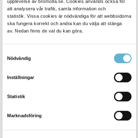
upplevelse av bromolla.se. Cookies används också för
att analysera vår trafik, samla information och
statistik. Vissa cookies är nödvändiga för att webbsidorna
ska fungera korrekt och andra kan du välja att stänga
av. Nedan finns de val du kan göra.
Samtyckesval
Nödvändig
KONTAKT
Inställningar
Besöksadress
Statistik
Kommunhuset, Storgatan 48
Postadress
Marknadsföring
Box 18, 295 21 Bromölla
E-post
kommunstyrelsen@bromolla.se
Webbadress