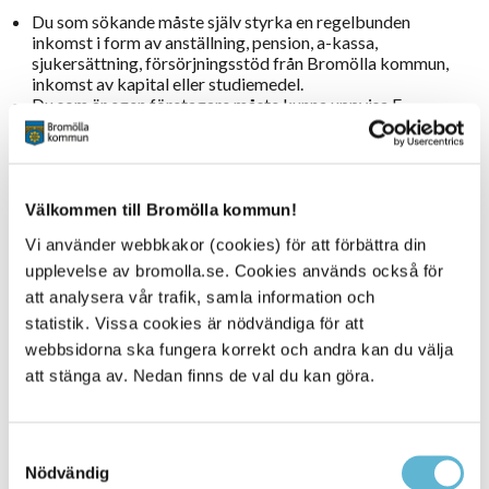
Du som sökande måste själv styrka en regelbunden
inkomst i form av anställning, pension, a-kassa,
sjukersättning, försörjningsstöd från Bromölla kommun,
inkomst av kapital eller studiemedel.
Du som är egen företagare måste kunna uppvisa F-
skattsedel och registreringsbevis samt annat bevis på
tillräcklig betalningsförmåga.
För att säkerställa en sund boendemiljö är det viktigt
med ett rimligt antal boenden i förhållande till
lägenhetens storlek.
Välkommen till Bromölla kommun!
Vi använder webbkakor (cookies) för att förbättra din
I ett rum med kokvrå bor högst två personer.
I två rum och kök bor högst fyra personer.
upplevelse av bromolla.se. Cookies används också för
I tre rum och kök bor högst fem personer.
att analysera vår trafik, samla information och
I fyra rum och kök bor högst sju personer.
statistik. Vissa cookies är nödvändiga för att
webbsidorna ska fungera korrekt och andra kan du välja
Vi erbjuder eller tilldelar ledig lägenhet till sökande
att stänga av. Nedan finns de val du kan göra.
När grundkraven är uppfyllda är huvudregel att den kötid
som sökande varit registrerad hos Bromöllahem
avgörande för vem som ska erbjudas en lägenhet hos
Samtyckesval
Bromöllahem.
Nödvändig