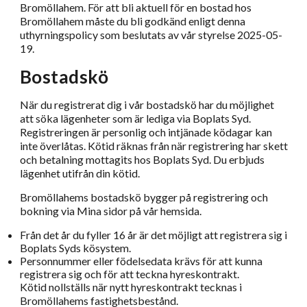
Bromöllahem. För att bli aktuell för en bostad hos
Bromöllahem måste du bli godkänd enligt denna
uthyrningspolicy som beslutats av vår styrelse 2025-05-
19.
Bostadskö
När du registrerat dig i vår bostadskö har du möjlighet
att söka lägenheter som är lediga via Boplats Syd.
Registreringen är personlig och intjänade ködagar kan
inte överlåtas. Kötid räknas från när registrering har skett
och betalning mottagits hos Boplats Syd. Du erbjuds
lägenhet utifrån din kötid.
Bromöllahems bostadskö bygger på registrering och
bokning via Mina sidor på vår hemsida.
Från det år du fyller 16 år är det möjligt att registrera sig i
Boplats Syds kösystem.
Personnummer eller födelsedata krävs för att kunna
registrera sig och för att teckna hyreskontrakt.
Kötid nollställs när nytt hyreskontrakt tecknas i
Bromöllahems fastighetsbestånd.