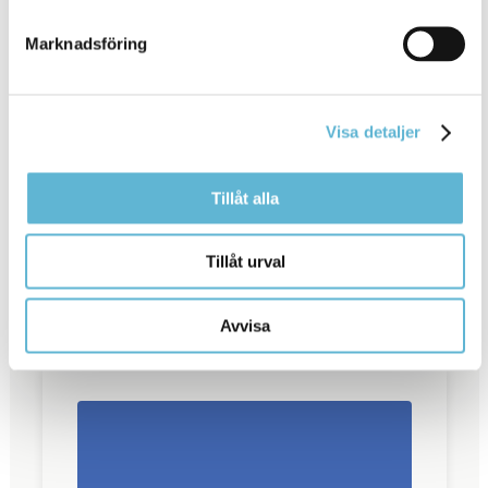
Marknadsföring
🔆 Nu i semestertider är vår bemanning någo
Visa detaljer
t lägre än vanligt och därför kommer hyresav
ierna för augusti aviseras ut några dagar sena
re än normalt. Ta hand om er och njut av som
Tillåt alla
maren!
Tillåt urval
29 Jul 2026
Avvisa