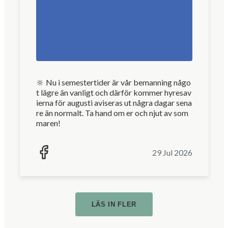
🔆 Nu i semestertider är vår bemanning någo
t lägre än vanligt och därför kommer hyresav
ierna för augusti aviseras ut några dagar sena
re än normalt. Ta hand om er och njut av som
maren!
29 Jul 2026
LÄS IN FLER