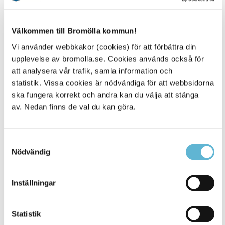
Häng med bakom kulisserna på
BromöllaHem - i våra sociala medier kan ni
följa oss som arbetar på BromöllaHem, ta
Välkommen till Bromölla kommun!
del av nyheter och spännande event.
Vi använder webbkakor (cookies) för att förbättra din
upplevelse av bromolla.se. Cookies används också för
att analysera vår trafik, samla information och
Visa alla
Facebook
statistik. Vissa cookies är nödvändiga för att webbsidorna
ska fungera korrekt och andra kan du välja att stänga
av. Nedan finns de val du kan göra.
Instagram
Samtyckesval
Nödvändig
Inställningar
Statistik