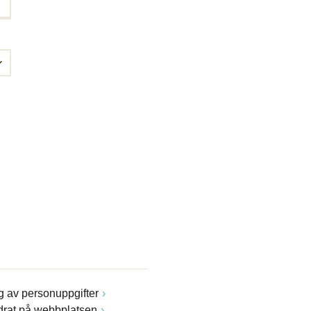
 av personuppgifter
drat på webbplatsen