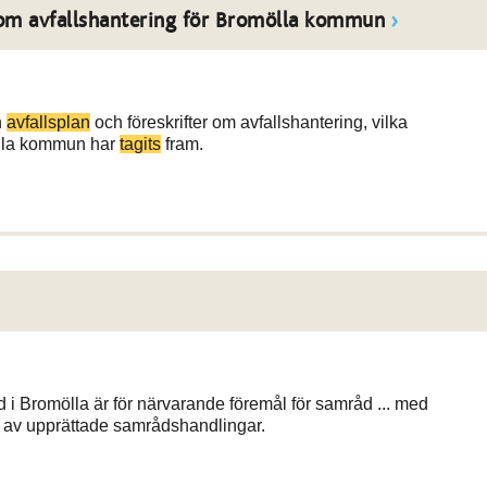
er om avfallshantering för Bromölla kommun
n
avfallsplan
och föreskrifter om avfallshantering, vilka
mölla kommun har
tagits
fram.
 i Bromölla är för närvarande föremål för samråd ... med
 av upprättade samrådshandlingar.