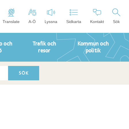
Translate
A-Ö
Lyssna
Sidkarta
Kontakt
Sök
o och
Trafik och
Kommun och
ö
resor
politik