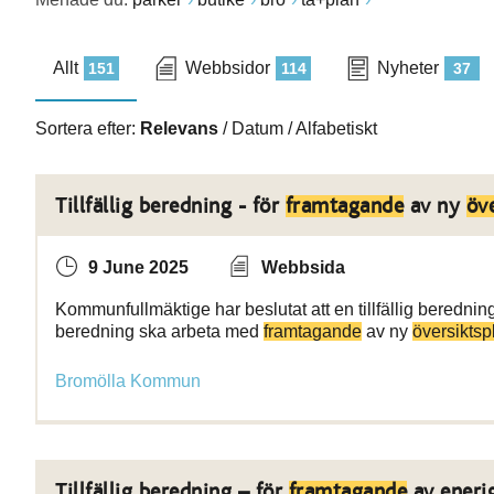
Allt
Webbsidor
Nyheter
151
114
37
Sortera efter:
Relevans
/
Datum
/
Alfabetiskt
Tillfällig beredning - för
framtagande
av ny
öv
9 June 2025
Webbsida
Kommunfullmäktige har beslutat att en tillfällig beredning
beredning ska arbeta med
framtagande
av ny
översiktsp
Bromölla Kommun
Tillfällig beredning – för
framtagande
av eneri