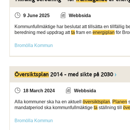
9 June 2025
Webbsida
Kommunfullmäktige har beslutat att tillsätta en tillfällig b
beredning med uppdrag att
ta
fram en
energiplan
för Br
Bromölla Kommun
Översiktsplan
2014 - med sikte på 2030
18 March 2024
Webbsida
Alla kommuner ska ha en aktuell
översiktsplan
.
Planen
s
mandatperiod ska kommunfullmäktige
ta
ställning till
öve
Bromölla Kommun