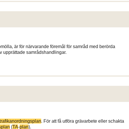
omölla, är för närvarande föremål för samråd med berörda
v upprättade samrådshandlingar.
trafikanordningsplan
. För att få utföra grävarbete eller schakta
splan
(
TA
-
plan
).