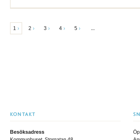
1
2
3
4
5
...
KONTAKT
S
Besöksadress
Öp
Kommunhuset, Storgatan 48
An