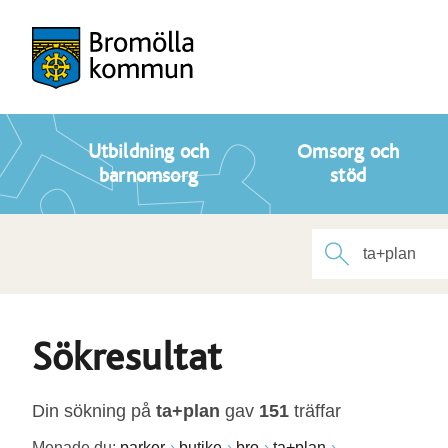
Utbildning och
Omsorg och
barnomsorg
stöd
Sökresultat
Din sökning på
ta+plan
gav
151
träffar
Menade du:
parker
butike
bro
ta+plan