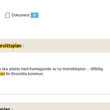
Dokument
0
ersiktsplan
 ska arbeta med framtagande av ny översiktsplan ... tillfällig
lan
för Bromölla kommun.
gplan