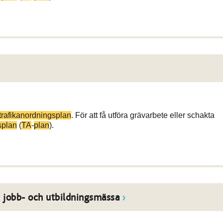
trafikanordningsplan
. För att få utföra grävarbete eller schakta
splan
(
TA
-
plan
).
s jobb- och utbildningsmässa