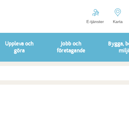
E-tjänster
Karta
Uppleva och
Jobb och
Bygga, b
göra
företagande
milj