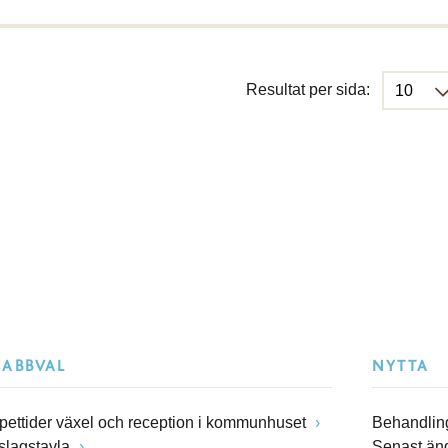
Resultat per sida:
NABBVAL
NYTTA
pettider växel och reception i kommunhuset
Behandling
slagstavla
Senast än