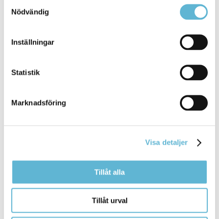
Samtyckesval
skolan. På
Nödvändig
Bromölla Kommun
Inställningar
Alvikenskolans fritidshem
Statistik
1 March 2026
Marknadsföring
Webbsida
Alvikenskolans fritidshem erbjuder trygg och
pedagogisk verksamhet där eleverna känner ...
Visa detaljer
självständighet och ge dem möjlighet att successivt
ta
över
ansvaret för sin fritid. Fritidsklubben är öppen
Tillåt alla
Bromölla Kommun
Tillåt urval