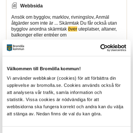
Webbsida
Ansök om bygglov, marklov, rivningslov, Anmäl
åtgärder som inte är ... Skärmtak Du får också utan
bygglov anordna skärmtak
över
uteplatser, altaner,
balkonger eller entréer om
Bromölla Kommun
Välkommen till Bromölla kommun!
Alvikenskolan
Vi använder webbkakor (cookies) för att förbättra din
upplevelse av bromolla.se. Cookies används också för
1 March 2026
att analysera vår trafik, samla information och
statistik. Vissa cookies är nödvändiga för att
Webbsida
webbsidorna ska fungera korrekt och andra kan du välja
självständighet och ge dem möjlighet att successivt
att stänga av. Nedan finns de val du kan göra.
ta
över
ansvaret för sin fritid. Fritidsklubben är öppen
... förskolan. Elevhälsoteam (EHT) Rektor har det
övergripande
ansvaret för elevhälsoarbetet på