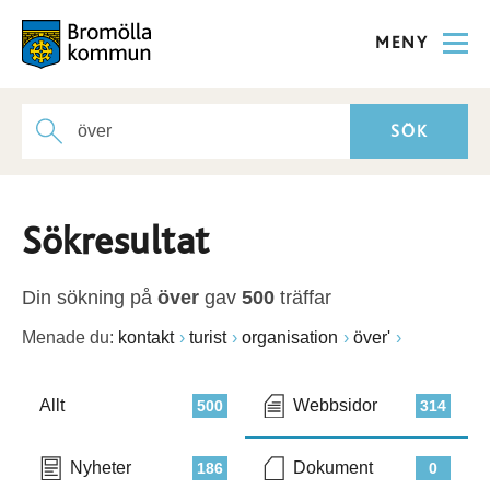
MENY
Sökresultat
Din sökning på
över
gav
500
träffar
Menade du:
kontakt
turist
organisation
över'
Allt
Webbsidor
500
314
Nyheter
Dokument
186
0