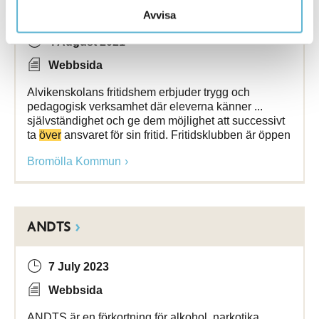
Alvikenskolans fritidshem
Avvisa
4 August 2021
Webbsida
Alvikenskolans fritidshem erbjuder trygg och
pedagogisk verksamhet där eleverna känner ...
självständighet och ge dem möjlighet att successivt
ta
över
ansvaret för sin fritid. Fritidsklubben är öppen
Bromölla Kommun
ANDTS
7 July 2023
Webbsida
ANDTS är en förkortning för alkohol, narkotika,