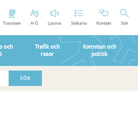
Translate
A-Ö
Lyssna
Sidkarta
Kontakt
Sök
o och
Trafik och
Kommun och
ö
resor
politik