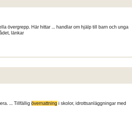
la övergrepp. Här hittar ... handlar om hjälp till barn och unga
ådet, länkar
a. ... Tillfällig
övernattning
i skolor, idrottsanläggningar med