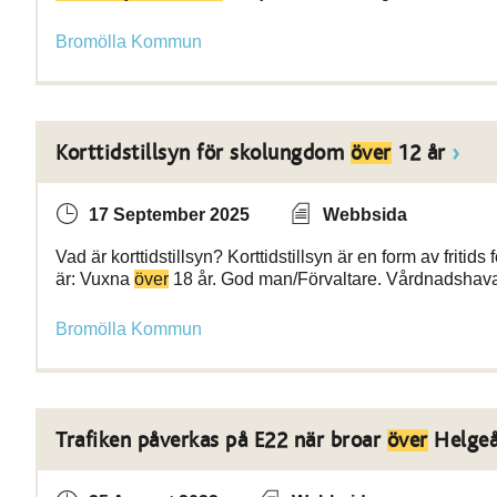
Bromölla Kommun
Korttidstillsyn för skolungdom
över
12 år
17 September 2025
Webbsida
Vad är korttidstillsyn? Korttidstillsyn är en form av friti
är: Vuxna
över
18 år. God man/Förvaltare. Vårdnadshava
Bromölla Kommun
Trafiken påverkas på E22 när broar
över
Helgeå