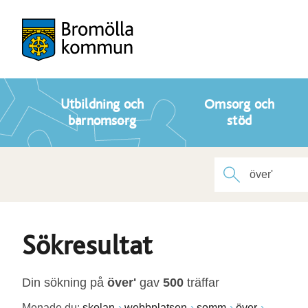
Utbildning och
Omsorg och
barnomsorg
stöd
Sökresultat
Din sökning på
över'
gav
500
träffar
Menade du:
skolan
webbplatsen
somm
över