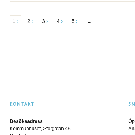
1
2
3
4
5
...
KONTAKT
S
Besöksadress
Öp
Kommunhuset, Storgatan 48
An