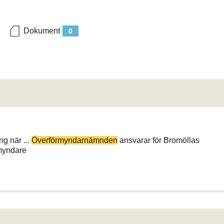
Dokument
0
g när ...
Överförmyndarnämnden
ansvarar för Bromöllas
rmyndare