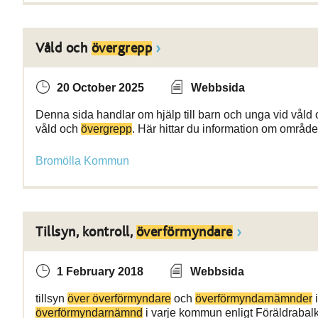
Våld och
övergrepp
20 October 2025
Webbsida
Denna sida handlar om hjälp till barn och unga vid våld o
våld och
övergrepp
. Här hittar du information om område
Bromölla Kommun
Tillsyn, kontroll,
överförmyndare
1 February 2018
Webbsida
tillsyn
över överförmyndare
och
överförmyndarnämnder
i
överförmyndarnämnd
i varje kommun enligt Föräldrabalk