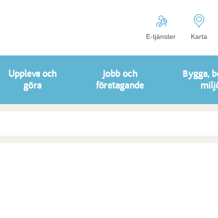
E-tjänster
Karta
Uppleva och
Jobb och
Bygga, b
göra
företagande
milj