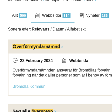
Allt
Webbsidor
Nyheter
500
314
186
Sortera efter:
Relevans
/
Datum
/
Alfabetiskt
Överförmyndarnämnd
22 February 2024
Webbsida
Överförmyndarnämnden ansvarar för Bromöllas förvaltnin
förvaltning när det gäller personer som är i behov av fö
Bromölla Kommun
Sexuella
övergrepp