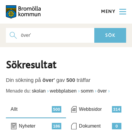
MENY
Sökresultat
Din sökning på
över'
gav
500
träffar
Menade du:
skolan
webbplatsen
somm
över
Allt
Webbsidor
500
314
Nyheter
Dokument
186
0