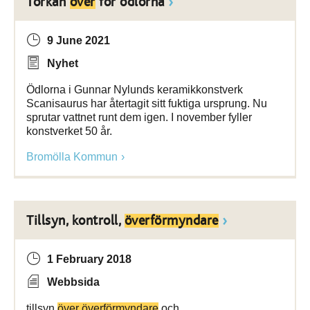
Torkan
över
för ödlorna
9 June 2021
Nyhet
Ödlorna i Gunnar Nylunds keramikkonstverk
Scanisaurus har återtagit sitt fuktiga ursprung. Nu
sprutar vattnet runt dem igen. I november fyller
konstverket 50 år.
Bromölla Kommun
Tillsyn, kontroll,
överförmyndare
1 February 2018
Webbsida
tillsyn
över överförmyndare
och