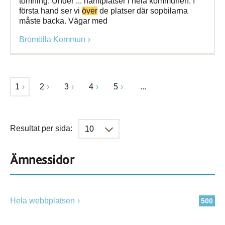
tömning. Under ... hämtplatser i hela kommunen. I
första hand ser vi
över
de platser där sopbilarna
måste backa. Vägar med
Bromölla Kommun
1
2
3
4
5
...
Resultat per sida:
Ämnessidor
Hela webbplatsen
500