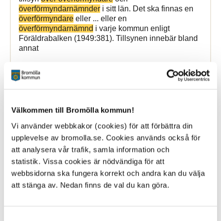
överförmyndarnämnder
i sitt län. Det ska finnas en
överförmyndare
eller ... eller en
överförmyndarnämnd
i varje kommun enligt
Föräldrabalken (1949:381). Tillsynen innebär bland
annat
Bromölla Kommun
Välkommen till Bromölla kommun!
Kommunens badbryggor ses
över
Vi använder webbkakor (cookies) för att förbättra din
upplevelse av bromolla.se. Cookies används också för
26 August 2020
att analysera vår trafik, samla information och
Nyhet
statistik. Vissa cookies är nödvändiga för att
webbsidorna ska fungera korrekt och andra kan du välja
Nu ser vi
över
kommunens badbryggor och börjar
med att stänga av bryggan på Råby och Oruddens
att stänga av. Nedan finns de val du kan göra.
badplats
Bromölla Kommun
Samtyckesval