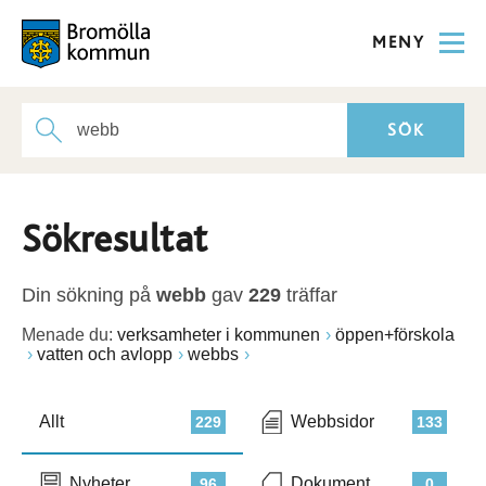
MENY
Sökresultat
Din sökning på
webb
gav
229
träffar
Menade du:
verksamheter i kommunen
öppen+förskola
vatten och avlopp
webbs
Allt
Webbsidor
229
133
Nyheter
Dokument
96
0