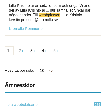
Lilla Krisinfo är en sida för barn och unga. Vi är en
del av Lilla Krisinfo är ... hur samhället funkar när
något händer. Till
webbplatsen
Lilla Krisinfo
kerstin.persson@bromolla.se
Bromölla Kommun
1
2
3
4
5
...
Resultat per sida:
Ämnessidor
Hela webbplatsen
229