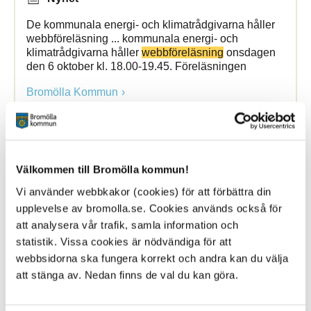
De kommunala energi- och klimatrådgivarna håller
webbföreläsning ... kommunala energi- och
klimatrådgivarna håller
webbföreläsning
onsdagen
den 6 oktober kl. 18.00-19.45. Föreläsningen
Bromölla Kommun
Kommunens
webbplats
är stängd lördag 16
Välkommen till Bromölla kommun!
januari
Vi använder webbkakor (cookies) för att förbättra din
upplevelse av bromolla.se. Cookies används också för
15 January 2021
att analysera vår trafik, samla information och
Nyhet
statistik. Vissa cookies är nödvändiga för att
webbsidorna ska fungera korrekt och andra kan du välja
Kommunens
webbplats
bromolla.se kommer inte att
gå att nå lördag den 16 januari kl. 8-20 på grund av
att stänga av. Nedan finns de val du kan göra.
Bromölla Kommun