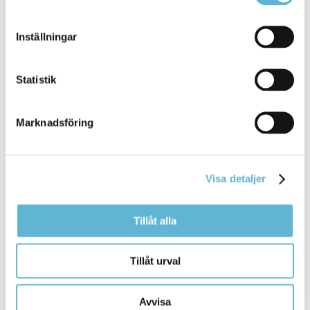
Tipsa och dela sidan
Kommentera
Inställningar
Skriv ut
Statistik
Marknadsföring
Visa detaljer
KONTAKT
Tillåt alla
Besöksadress
Tillåt urval
Kommunhuset, Storgatan 48
Postadress
Box 18, 295 21 Bromölla
Avvisa