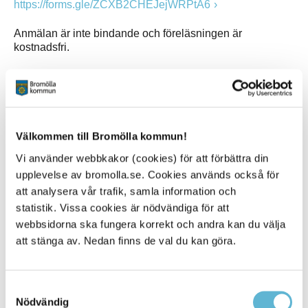
https://forms.gle/ZCXB2CHEJejWRPtA6
Anmälan är inte bindande och föreläsningen är
kostnadsfri.
Om du har frågor kontakta
Caroline Wendel,
caroline.wendel@hassleholm.se
Energi- och klimatrådgivaren för Hässleholm/ Osby
Anna-Karin Nilsgart,
anna-karin.nilsgart@horby.se
Välkommen till Bromölla kommun!
Energi- och klimatrådgivare för Höör/ Hörby/ Sjöbo
Vi använder webbkakor (cookies) för att förbättra din
upplevelse av bromolla.se. Cookies används också för
Kommunala energi- och klimatrådgivare ger råd till
privatpersoner, organisationer och företag inom
att analysera vår trafik, samla information och
energieffektivisering och förnybar energi. Rådgivningen
statistik. Vissa cookies är nödvändiga för att
är en kostnadsfri och kommersiellt oberoende tjänst.
webbsidorna ska fungera korrekt och andra kan du välja
att stänga av. Nedan finns de val du kan göra.
Sidan senast uppdaterad:
den 6 October 2021
Samtyckesval
Nödvändig