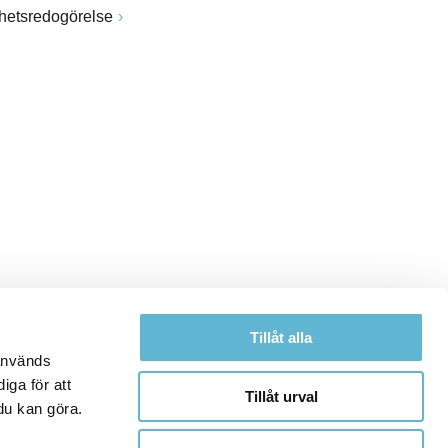
ghetsredogörelse
Tillåt alla
 används
iga för att
Tillåt urval
du kan göra.