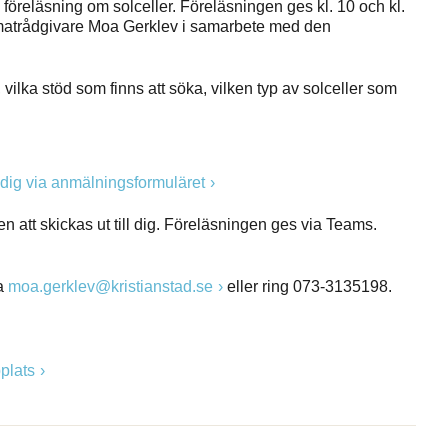
 föreläsning om solceller. Föreläsningen ges kl. 10 och kl.
matrådgivare Moa Gerklev i samarbete med den
ilka stöd som finns att söka, vilken typ av solceller som
dig via anmälningsformuläret
n att skickas ut till dig. Föreläsningen ges via Teams.
ia
moa.gerklev@kristianstad.se
eller ring 073-3135198.
plats