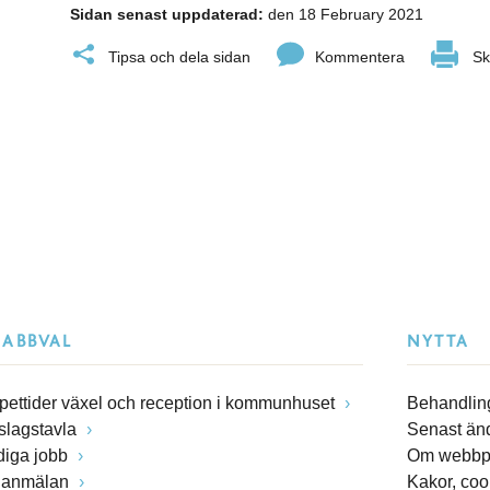
Sidan senast uppdaterad:
den 18 February 2021
Tipsa och dela sidan
Kommentera
Sk
NABBVAL
NYTTA
pettider växel och reception i kommunhuset
Behandling
slagstavla
Senast än
diga jobb
Om webbp
lanmälan
Kakor, coo