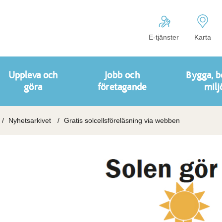
E-tjänster
Karta
Uppleva och
Jobb och
Bygga, b
göra
företagande
milj
Nyhetsarkivet
Gratis solcellsföreläsning via webben