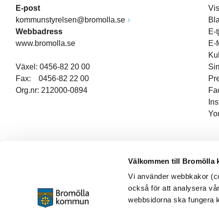
E-post
Vi
kommunstyrelsen@bromolla.se
Bl
Webbadress
E-t
www.bromolla.se
E-
Ku
Växel: 0456-82 20 00
Si
Fax: 0456-82 22 00
Pr
Org.nr: 212000-0894
Fa
In
Yo
Välkommen till Bromölla
Vi använder webbkakor (coo
också för att analysera vår
webbsidorna ska fungera ko