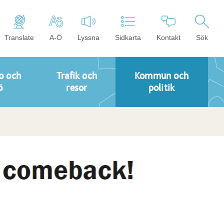
Translate
A-Ö
Lyssna
Sidkarta
Kontakt
Sök
o och
Trafik och
Kommun och
ö
resor
politik