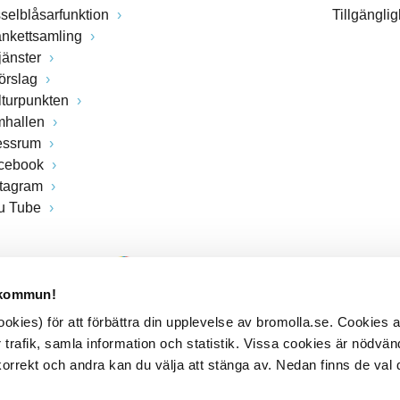
sselblåsarfunktion
Tillgängli
ankettsamling
jänster
förslag
lturpunkten
mhallen
essrum
cebook
stagram
u Tube
 kommun!
kies) för att förbättra din upplevelse av bromolla.se. Cookies
 trafik, samla information och statistik. Vissa cookies är nödvänd
rrekt och andra kan du välja att stänga av. Nedan finns de val 