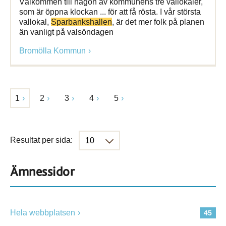
Välkommen till någon av kommunens tre vallokaler,
som är öppna klockan ... för att få rösta. I vår största
vallokal,
Sparbankshallen
, är det mer folk på planen
än vanligt på valsöndagen
Bromölla Kommun
1
2
3
4
5
Resultat per sida:
Ämnessidor
Hela webbplatsen
45