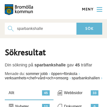
MENY
Sökresultat
Din sökning på
sparbankshalle
gav
45
träffar
Menade du:
sommer jobb
öppen+förskola
verksamhets+chef+vård+och+omsorg
sparbankshallen
Allt
Webbsidor
45
33
Nyheter
Dokument
12
0