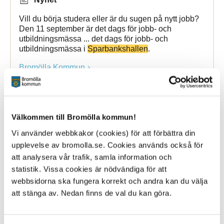
Vill du börja studera eller är du sugen på nytt jobb?
Den 11 september är det dags för jobb- och
utbildningsmässa ... det dags för jobb- och
utbildningsmässa i
Sparbankshallen
.
Bromölla Kommun
[Arkiverad] Jobb- och utbildningsmässa i
Välkommen till Bromölla kommun!
Bromölla kommun
Vi använder webbkakor (cookies) för att förbättra din
upplevelse av bromolla.se. Cookies används också för
28 March 2025
att analysera vår trafik, samla information och
statistik. Vissa cookies är nödvändiga för att
Nyhet
webbsidorna ska fungera korrekt och andra kan du välja
Välkomna till Sparbankshallen i Bromölla, torsdagen
att stänga av. Nedan finns de val du kan göra.
den 27 februari klockan 11.00 till ... Välkomna till
Sparbankshallen
i Bromölla, torsdagen den 27
februari klockan 11.00 till 14.00. Då bjuder