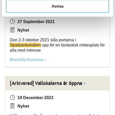
Välkommen till Bromöllas första mässa för
Avvisa
hälsa och välbefinnande!
27 September 2021
Nyhet
Den 2-3 oktober 2021 slås portarna i
Sparbankshallen
upp för en fantastisk mötesplats för
alla med intresse
Bromölla Kommun
[Arkiverad] Vallokalerna är öppna
19 December 2023
Nyhet