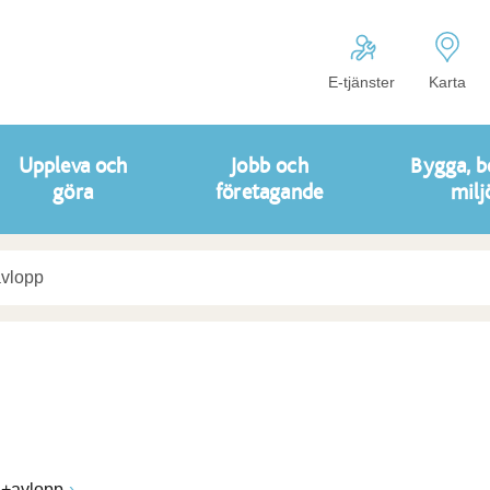
E-tjänster
Karta
Uppleva och
Jobb och
Bygga, b
göra
företagande
milj
h+avlopp