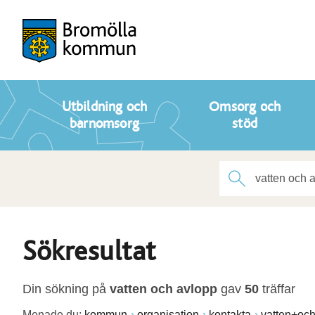
Utbildning och
Omsorg och
barnomsorg
stöd
Sökresultat
Din sökning på
vatten och avlopp
gav
50
träffar
Menade du:
kommun
organisation
kontakta
vatten+oc