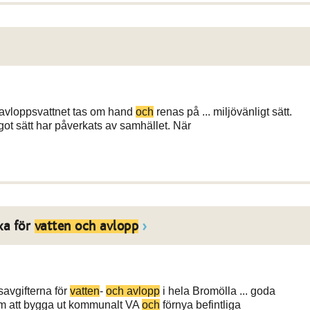
att avloppsvattnet tas om hand
och
renas på ... miljövänligt sätt.
t sätt har påverkats av samhället. När
xa för
vatten och avlopp
avgifterna för
vatten
-
och avlopp
i hela Bromölla ... goda
m att bygga ut kommunalt VA
och
förnya befintliga