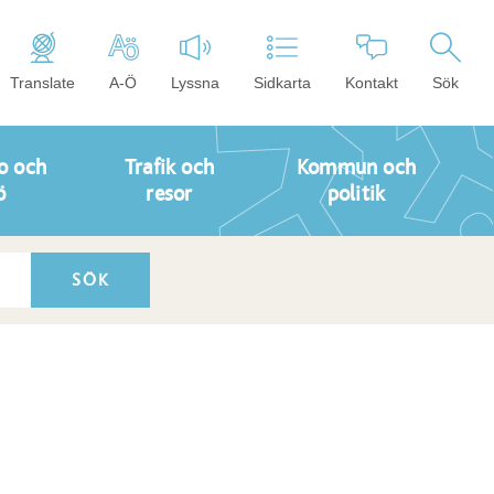
Translate
A-Ö
Lyssna
Sidkarta
Kontakt
Sök
o och
Trafik och
Kommun och
ö
resor
politik