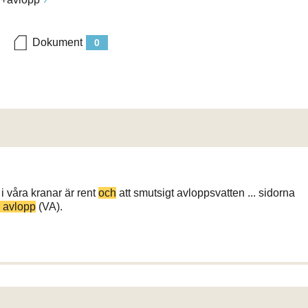
Dokument
0
i våra kranar är rent
och
att smutsigt avloppsvatten ... sidorna
h avlopp
(VA).