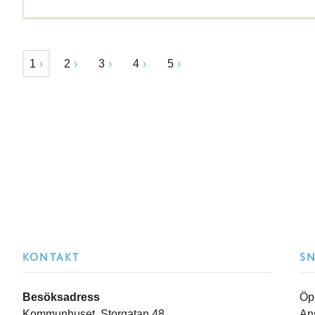
1
2
3
4
5
KONTAKT
S
Besöksadress
Öp
Kommunhuset, Storgatan 48
An