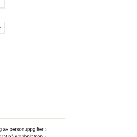
 av personuppgifter
drat på webbplatsen