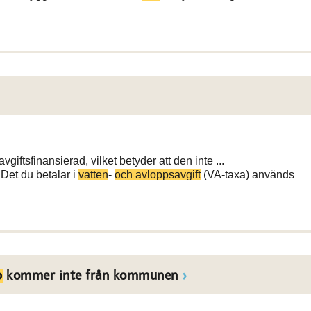
avgiftsfinansierad, vilket betyder att den inte ...
Det du betalar i
vatten
-
och avloppsavgift
(VA-taxa) används
p
kommer inte från kommunen