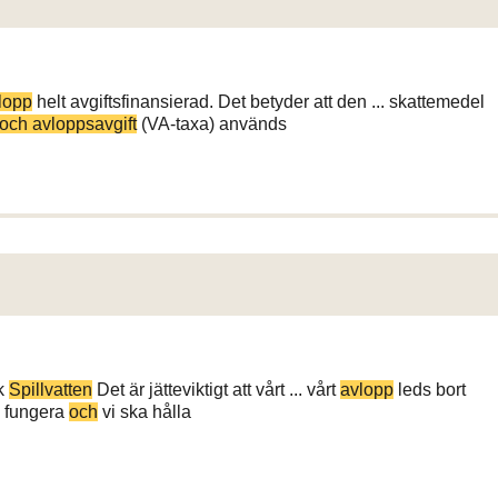
lopp
helt avgiftsfinansierad. Det betyder att den ... skattemedel
och avloppsavgift
(VA-taxa) används
k
Spillvatten
Det är jätteviktigt att vårt ... vårt
avlopp
leds bort
ka fungera
och
vi ska hålla