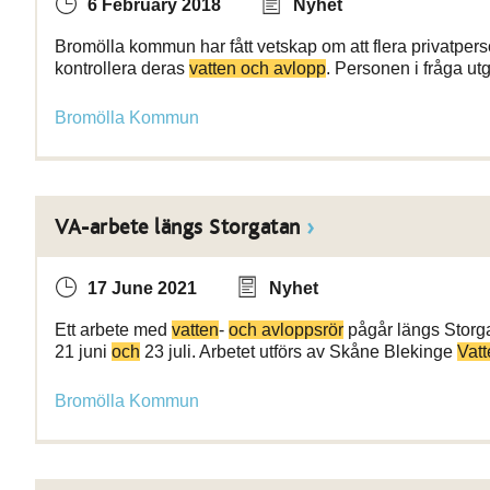
6 February 2018
Nyhet
Bromölla kommun har fått vetskap om att flera privatperso
kontrollera deras
vatten och avlopp
. Personen i fråga u
Bromölla Kommun
VA-arbete längs Storgatan
17 June 2021
Nyhet
Ett arbete med
vatten
-
och avloppsrör
pågår längs Storga
21 juni
och
23 juli. Arbetet utförs av Skåne Blekinge
Vatt
Bromölla Kommun