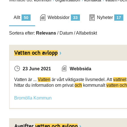
Allt
Webbsidor
Nyheter
50
33
17
Sortera efter:
Relevans
/
Datum
/
Alfabetiskt
Vatten och avlopp
23 June 2021
Webbsida
Vatten är ...
Vatten
är vårt viktigaste livsmedel. Att
vattnet
hittar du information om privat
och
kommunalt
vatten oc
Bromölla Kommun
Avgifter
vatten och avlopp