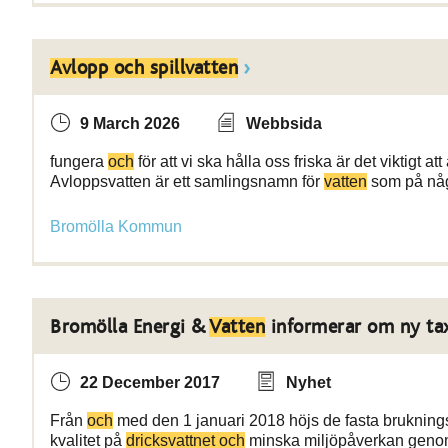
Avlopp och spillvatten
9 March 2026
Webbsida
fungera
och
för att vi ska hålla oss friska är det viktigt 
Avloppsvatten är ett samlingsnamn för
vatten
som på någo
Bromölla Kommun
Bromölla Energi &
Vatten
informerar om ny ta
22 December 2017
Nyhet
Från
och
med den 1 januari 2018 höjs de fasta bruknings
kvalitet på
dricksvattnet och
minska miljöpåverkan geno