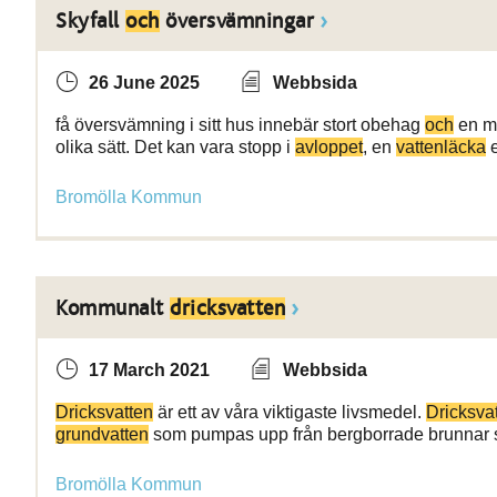
Skyfall
och
översvämningar
26 June 2025
Webbsida
få översvämning i sitt hus innebär stort obehag
och
en ma
olika sätt. Det kan vara stopp i
avloppet
, en
vattenläcka
e
Bromölla Kommun
Kommunalt
dricksvatten
17 March 2021
Webbsida
Dricksvatten
är ett av våra viktigaste livsmedel.
Dricksvat
grundvatten
som pumpas upp från bergborrade brunnar s
Bromölla Kommun