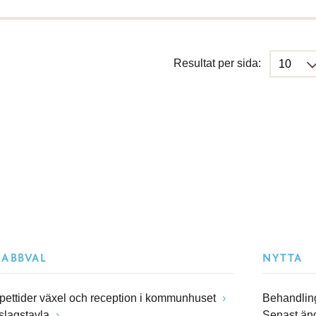
Resultat per sida:
NABBVAL
NYTTA
pettider växel och reception i kommunhuset
Behandling
slagstavla
Senast än