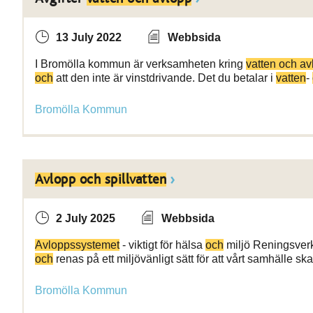
13 July 2022
Webbsida
I Bromölla kommun är verksamheten kring
vatten och av
och
att den inte är vinstdrivande. Det du betalar i
vatten
-
Bromölla Kommun
Avlopp och spillvatten
2 July 2025
Webbsida
Avloppssystemet
- viktigt för hälsa
och
miljö Reningsver
och
renas på ett miljövänligt sätt för att vårt samhälle s
Bromölla Kommun