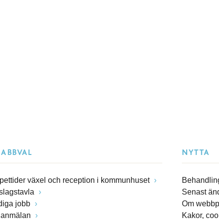
NABBVAL
NYTTA
pettider växel och reception i kommunhuset
Behandling
slagstavla
Senast än
diga jobb
Om webbp
lanmälan
Kakor, coo