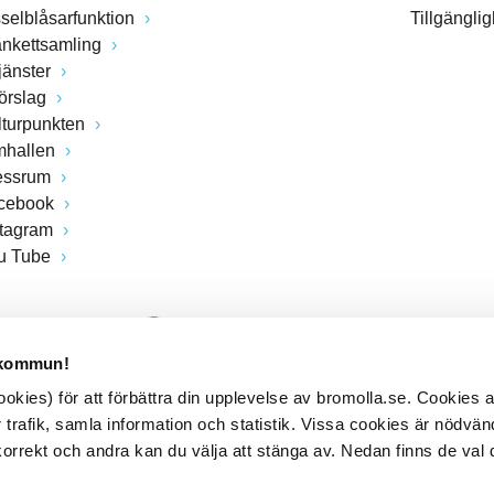
sselblåsarfunktion
Tillgängli
ankettsamling
jänster
förslag
lturpunkten
mhallen
essrum
cebook
stagram
u Tube
 kommun!
kies) för att förbättra din upplevelse av bromolla.se. Cookies
 trafik, samla information och statistik. Vissa cookies är nödvänd
rrekt och andra kan du välja att stänga av. Nedan finns de val 