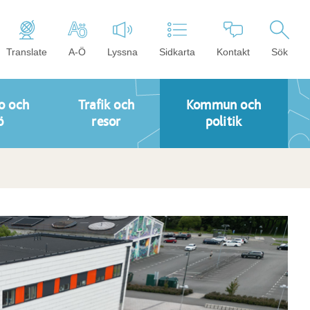
Translate
A-Ö
Lyssna
Sidkarta
Kontakt
Sök
o och
Trafik och
Kommun och
ö
resor
politik