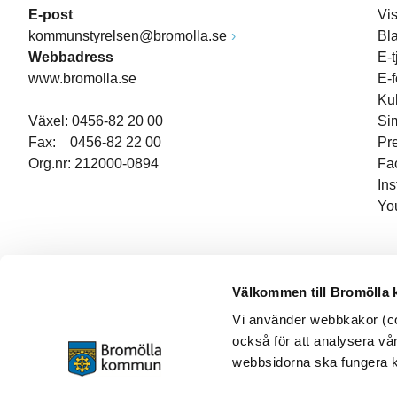
E-post
Vi
kommunstyrelsen@bromolla.se
Bl
Webbadress
E-t
www.bromolla.se
E-
Ku
Växel: 0456-82 20 00
Si
Fax: 0456-82 22 00
Pr
Org.nr: 212000-0894
Fa
In
Yo
Välkommen till Bromölla
Vi använder webbkakor (coo
också för att analysera vår
webbsidorna ska fungera ko