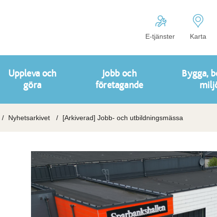
E-tjänster
Karta
Uppleva och
Jobb och
Bygga, b
göra
företagande
milj
Nyhetsarkivet
[Arkiverad] Jobb- och utbildningsmässa