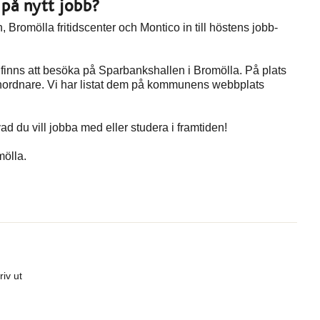
n på nytt jobb?
omölla fritidscenter och Montico in till höstens jobb-
inns att besöka på Sparbankshallen i Bromölla. På plats
sanordnare. Vi har listat dem på kommunens webbplats
d du vill jobba med eller studera i framtiden!
mölla.
riv ut