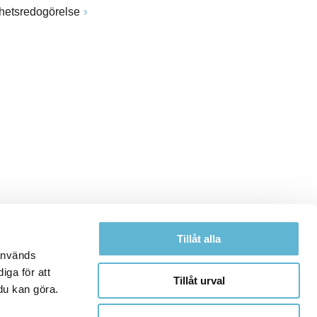
ghetsredogörelse
Tillåt alla
 används
iga för att
Tillåt urval
du kan göra.