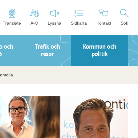
Translate
A-Ö
Lyssna
Sidkarta
Kontakt
Sök
o och
Trafik och
Kommun och
ö
resor
politik
romölla