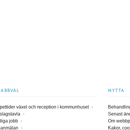
NABBVAL
NYTTA
pettider växel och reception i kommunhuset
Behandling
slagstavla
Senast än
diga jobb
Om webbp
lanmälan
Kakor, coo