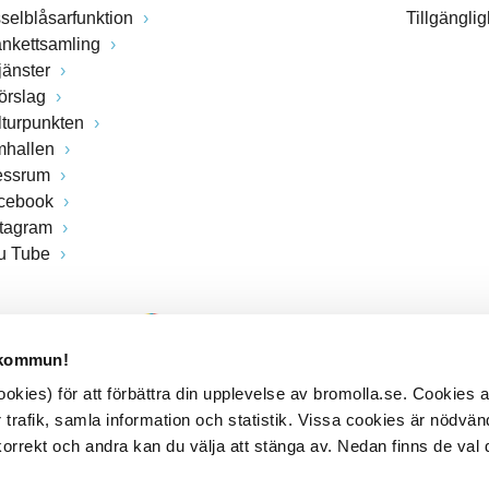
sselblåsarfunktion
Tillgängli
ankettsamling
jänster
förslag
lturpunkten
mhallen
essrum
cebook
stagram
u Tube
 kommun!
kies) för att förbättra din upplevelse av bromolla.se. Cookies
 trafik, samla information och statistik. Vissa cookies är nödvänd
rrekt och andra kan du välja att stänga av. Nedan finns de val 