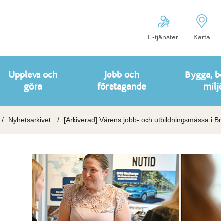
E-tjänster
Karta
Uppleva och
Jobb och
Bygga, b
göra
företagande
milj
Nyhetsarkivet
[Arkiverad] Vårens jobb- och utbildningsmässa i B