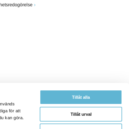
ghetsredogörelse
Tillåt alla
 används
iga för att
Tillåt urval
du kan göra.