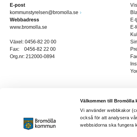
E-post
Vi
kommunstyrelsen@bromolla.se
Bl
Webbadress
E-t
www.bromolla.se
E-
Ku
Växel: 0456-82 20 00
Si
Fax: 0456-82 22 00
Pr
Org.nr: 212000-0894
Fa
In
Yo
Välkommen till Bromölla
Vi använder webbkakor (coo
också för att analysera vår
webbsidorna ska fungera ko