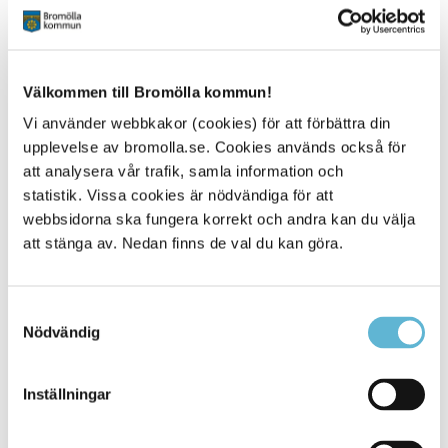
du vill jobba med eller studera i framtiden!
Sparbankshallen hittar du på Stig Sunnes Väg 2 i
Bromölla.
Det finns gratis parkering utanför.
Välkommen till Bromölla kommun!
Vi använder webbkakor (cookies) för att förbättra din
VÄLKOMMEN!
upplevelse av bromolla.se. Cookies används också för
att analysera vår trafik, samla information och
Sidan senast uppdaterad:
den 11 September 2025
statistik. Vissa cookies är nödvändiga för att
webbsidorna ska fungera korrekt och andra kan du välja
Tipsa och dela sidan
att stänga av. Nedan finns de val du kan göra.
Kommentera
Samtyckesval
Skriv ut
Nödvändig
Inställningar