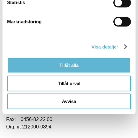
Statistik
Marknadsföring
KONTAKT
Besöksadress
Visa detaljer
Kommunhuset, Storgatan 48
Postadress
Tillåt alla
Box 18, 295 21 Bromölla
E-post
kommunstyrelsen@bromolla.se
Tillåt urval
Webbadress
www.bromolla.se
Avvisa
Växel: 0456-82 20 00
Fax: 0456-82 22 00
Org.nr: 212000-0894