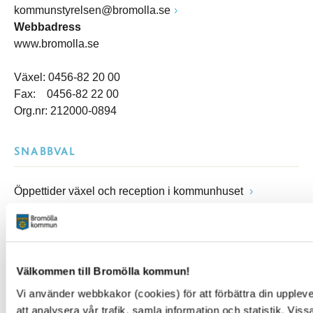
kommunstyrelsen@bromolla.se
Webbadress
www.bromolla.se
Växel: 0456-82 20 00
Fax: 0456-82 22 00
Org.nr: 212000-0894
SNABBVAL
Öppettider växel och reception i kommunhuset
Anslagstavla
Lediga jobb
Felanmälan
Visselblåsarfunktion
Välkommen till Bromölla kommun!
Blankettsamling
E-tjänster
Vi använder webbkakor (cookies) för att förbättra din upple
E-förslag
att analysera vår trafik, samla information och statistik. Vi