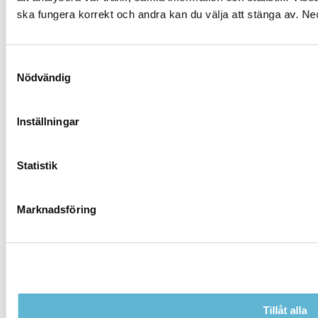
Kulturpunkten
ska fungera korrekt och andra kan du välja att stänga av. Ne
Simhallen
Pressrum
Samtyckesval
Facebook
Nödvändig
Instagram
You Tube
Inställningar
NYTTA
Statistik
Behandling av personuppgifter
Senast ändrat på webbplatsen
Marknadsföring
Om webbplatsen
Kakor, cookies
Tillgänglighetsredogörelse
Tillåt alla