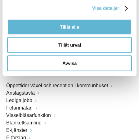
kommunstyrelsen@bromolla.se
Visa detaljer
Webbadress
www.bromolla.se
Tillåt alla
Växel: 0456-82 20 00
Fax: 0456-82 22 00
Tillåt urval
Org.nr: 212000-0894
Avvisa
SNABBVAL
Öppettider växel och reception i kommunhuset
Anslagstavla
Lediga jobb
Felanmälan
Visselblåsarfunktion
Blankettsamling
E-tjänster
E-förslag