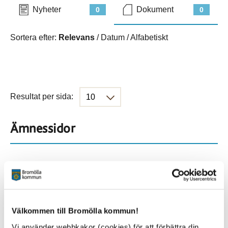
Nyheter
Dokument
0
0
Sortera efter:
Relevans
/
Datum
/
Alfabetiskt
Resultat per sida:
Ämnessidor
Hela webbplatsen
901
Platser
Välkommen till Bromölla kommun!
Vi använder webbkakor (cookies) för att förbättra din