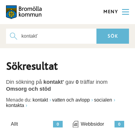
MENY
Sökresultat
Din sökning på
kontakt'
gav
0
träffar inom
Omsorg och stöd
Menade du:
kontakt
vatten och avlopp
socialen
kontakta
Allt
Webbsidor
0
0