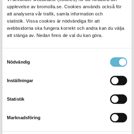
upplevelse av bromolla.se. Cookies används också för
Alla platser
901
att analysera vår trafik, samla information och
statistik. Vissa cookies är nödvändiga för att
webbsidorna ska fungera korrekt och andra kan du välja
att stänga av. Nedan finns de val du kan göra.
Samtyckesval
Nödvändig
Inställningar
KONTAKT
Statistik
Besöksadress
Kommunhuset, Storgatan 48
Postadress
Marknadsföring
Box 18, 295 21 Bromölla
E-post