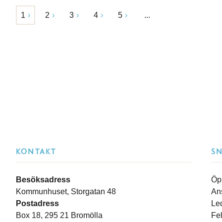
1
2
3
4
5
...
KONTAKT
S
Besöksadress
Öp
Kommunhuset, Storgatan 48
An
Postadress
Le
Box 18, 295 21 Bromölla
Fe