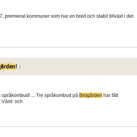
, premierat kommuner som har en bred och stabil tillväxt i det
gården
!
s språkombud! ... Tre språkombud på
Brogården
har fått
 Vård- och