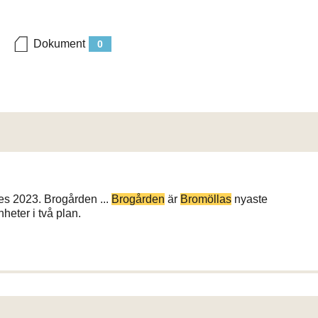
Dokument
0
s 2023. Brogården ...
Brogården
är
Bromöllas
nyaste
heter i två plan.