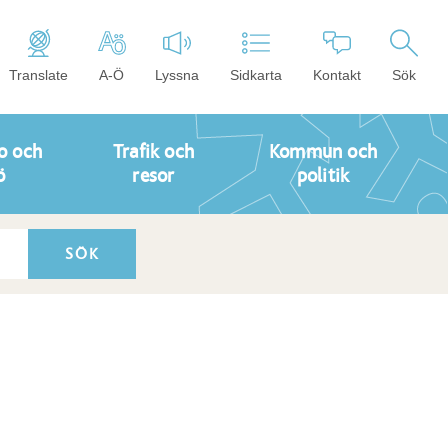
Translate
A-Ö
Lyssna
Sidkarta
Kontakt
Sök
o och
Trafik och
Kommun och
ö
resor
politik