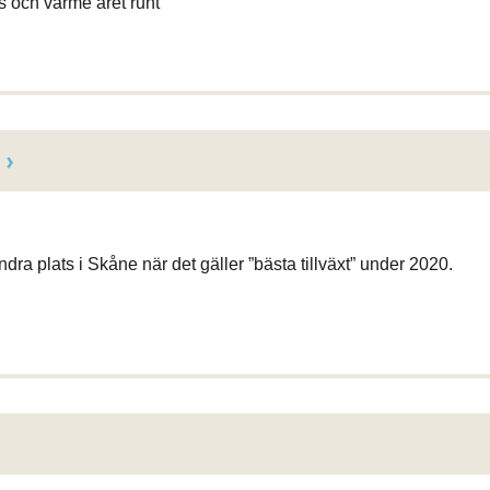
s och värme året runt
ra plats i Skåne när det gäller ”bästa tillväxt” under 2020.