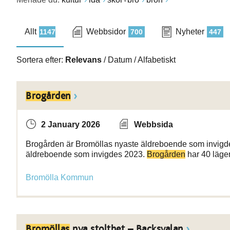
Allt
Webbsidor
Nyheter
1147
700
447
Sortera efter:
Relevans
/
Datum
/
Alfabetiskt
Brogården
2 January 2026
Webbsida
Brogården är Bromöllas nyaste äldreboende som invigde
äldreboende som invigdes 2023.
Brogården
har 40 lägen
Bromölla Kommun
Bromöllas
nya stolthet – Backsvalan