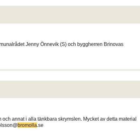
unalrådet Jenny Önnevik (S) och byggherren Brinovas
film och annat i alla tänkbara skrymslen. Mycket av detta material
.olsson@
bromolla
.se