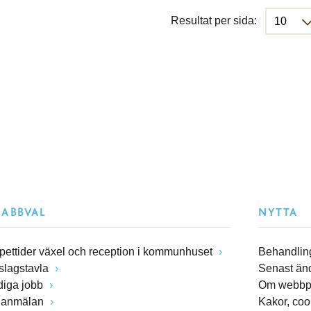
Resultat per sida:
NABBVAL
NYTTA
pettider växel och reception i kommunhuset
Behandling
slagstavla
Senast än
diga jobb
Om webbp
lanmälan
Kakor, coo