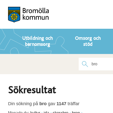
Utbildning och
Omsorg och
barnomsorg
stöd
Sökresultat
Din sökning på
bro
gav
1147
träffar
Menade du:
kultur
ida
skor+bro
bron