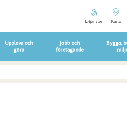
E-tjänster
Karta
Uppleva och
Jobb och
Bygga, b
göra
företagande
milj