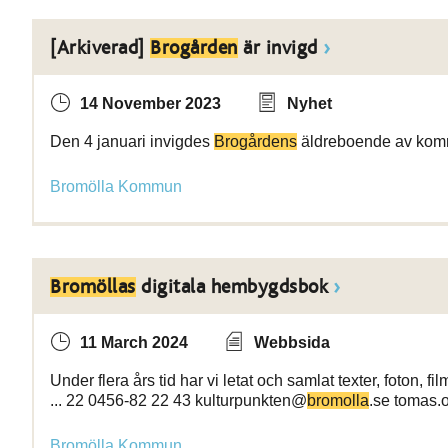
[Arkiverad]
Brogården
är invigd
14 November 2023
Nyhet
Den 4 januari invigdes
Brogårdens
äldreboende av komm
Bromölla Kommun
Bromöllas
digitala hembygdsbok
11 March 2024
Webbsida
Under flera års tid har vi letat och samlat texter, foton, 
... 22 0456-82 22 43 kulturpunkten@
bromolla
.se tomas
Bromölla Kommun