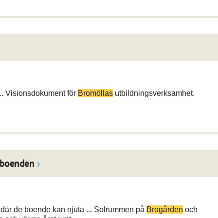
.. Visionsdokument för
Bromöllas
utbildningsverksamhet.
eboenden
där de boende kan njuta ... Solrummen på
Brogården
och