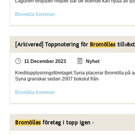
Lagunen erbjuder miljöer där de boende kan njuta av lju
Bromölla Kommun
[Arkiverad] Toppnotering för
Bromöllas
tillväxt
11 December 2023
Nyhet
Kreditupplysningsföretaget Syna placerar Bromölla på and
Syna granskar sedan 2007 bokslut från
Bromölla Kommun
Bromöllas
företag i topp igen