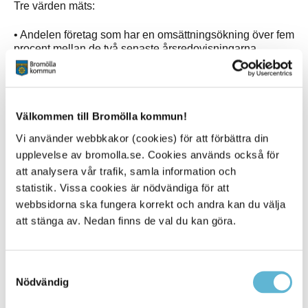
Tre värden mäts:
• Andelen företag som har en omsättningsökning över fem
procent mellan de två senaste årsredovisningarna.
• Andelen företag som ökat antalet anställda mellan de
två senaste årsredovisningarna.
Välkommen till Bromölla kommun!
• Andelen företag som går med vinst enligt senaste
årsredovisningen.
Vi använder webbkakor (cookies) för att förbättra din
upplevelse av bromolla.se. Cookies används också för
Av dessa tal skapas ett tillväxtindex som används för att
att analysera vår trafik, samla information och
jämföra kommunerna.
statistik. Vissa cookies är nödvändiga för att
webbsidorna ska fungera korrekt och andra kan du välja
att stänga av. Nedan finns de val du kan göra.
Sidan senast uppdaterad:
den 7 January 2019
Samtyckesval
Tipsa och dela sidan
Nödvändig
Kommentera