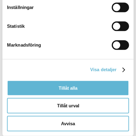
Inställningar
Skriv ut
Statistik
Marknadsföring
Visa detaljer
KONTAKT
Tillåt alla
Besöksadress
Kommunhuset, Storgatan 48
Tillåt urval
Postadress
Box 18, 295 21 Bromölla
E-post
Avvisa
kommunstyrelsen@bromolla.se
Webbadress