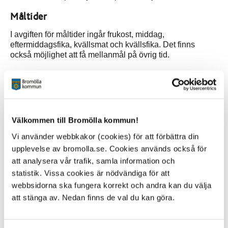
Måltider
I avgiften för måltider ingår frukost, middag,
eftermiddagsfika, kvällsmat och kvällsfika. Det finns
också möjlighet att få mellanmål på övrig tid.
Aktiviteter
Aktiviteter utgår från den enskildes önskemål och behov.
Aktiviteter kan till exempel vara promenader, samtal,
tidningsläsning, gruppgymnastik, underhållning och spel.
Välkommen till Bromölla kommun!
Övrigt
Vi använder webbkakor (cookies) för att förbättra din
upplevelse av bromolla.se. Cookies används också för
På födelsedagar eller vid andra tillfällen finns möjlighet
att analysera vår trafik, samla information och
att använda avskilt rum.
statistik. Vissa cookies är nödvändiga för att
Växelboende
webbsidorna ska fungera korrekt och andra kan du välja
att stänga av. Nedan finns de val du kan göra.
Växelboende innebär att du bor växelvis hemma och på
boendet. Denna boendeform finns även på
Öllerbacka.