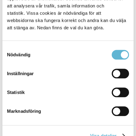
förutsättningar att lyckas både i framtida studier, arbetsliv
att analysera vår trafik, samla information och
och vuxenliv? Barn, elever, vårdnadshavare,
statistik. Vissa cookies är nödvändiga för att
medarbetare, ledare och politiker kan alla utifrån sin
webbsidorna ska fungera korrekt och andra kan du välja
position bidra till att utveckla en bra förskola och skola i
att stänga av. Nedan finns de val du kan göra.
Bromölla.
Visionsdokument för Bromölla kommun
utbildningsverksamhet.pdf
Samtyckesval
Nödvändig
Inställningar
Kontakt
Utbildning
Storgatan 43
Statistik
Box 18, 295 21 Bromölla
0456-82 20 00 vx
Marknadsföring
Visa detaljer