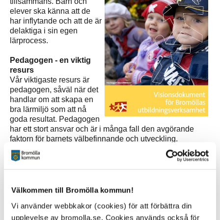
tillsammans. Barn och
elever ska känna att de
har inflytande och att de är
delaktiga i sin egen
lärprocess.
Pedagogen - en viktig
resurs
Vår viktigaste resurs är
pedagogen, såväl när det
handlar om att skapa en
bra lärmiljö som att nå
goda resultat. Pedagogen
har ett stort ansvar och är i många fall den avgörande
faktorn för barnets välbefinnande och utveckling.
Syfte med visionsdokumentet
Syftet med detta visionsdokument är att skapa en tydlig
gemensam bild av vad förskolan, skolan, fritidshemmet
och musikskolan ska uppnå. På detta sätt ska vi höja
Välkommen till Bromölla kommun!
förväntningarna på alla – barn, elever, medarbetare,
Vi använder webbkakor (cookies) för att förbättra din
skolledare och politiker. Hur kan vi, tillsammans, skapa
en verksamhet som ger våra barn och ungdomar
upplevelse av bromolla.se. Cookies används också för