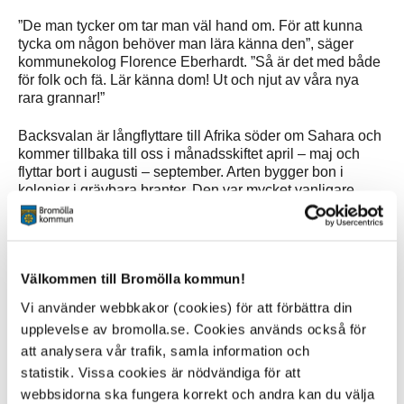
”De man tycker om tar man väl hand om. För att kunna
tycka om någon behöver man lära känna den”, säger
kommunekolog Florence Eberhardt. ”Så är det med både
för folk och fä. Lär känna dom! Ut och njut av våra nya
rara grannar!”
Backsvalan är långflyttare till Afrika söder om Sahara och
kommer tillbaka till oss i månadsskiftet april – maj och
flyttar bort i augusti – september. Arten bygger bon i
kolonier i grävbara branter. Den var mycket vanligare
under 1900-talet då det fortfarande fanns naturliga
rasbranter och många mindre grustag. Numera finns ett
fåtal större grustag kvar, vilket gjort dessa allt viktigare för
artens fortbestånd.
Välkommen till Bromölla kommun!
Informationsskyltar är uppsatta runt häckningsområdet.
Vi använder webbkakor (cookies) för att förbättra din
Det finns möjlighet att skåda fåglarna på lagom avstånd.
upplevelse av bromolla.se. Cookies används också för
att analysera vår trafik, samla information och
Gå från parkeringen på betongplattorna vid Ivöverkens
statistik. Vissa cookies är nödvändiga för att
södra staket, alldeles norr om Skräbeån. Följ grusvägen
bortom stenblocken fram till rödgulmarkerat staket. Där
webbsidorna ska fungera korrekt och andra kan du välja