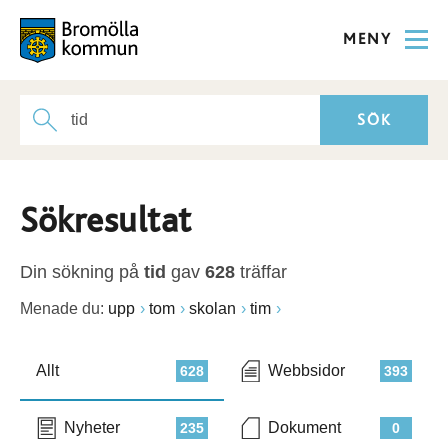
MENY
Sökresultat
Din sökning på
tid
gav
628
träffar
Menade du:
upp
tom
skolan
tim
Allt
Webbsidor
628
393
Nyheter
Dokument
235
0