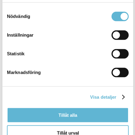
Utöver detta finns möjlighet för
tidsbokade
besök.
Samtyckesval
Bromölla Kommun
Nödvändig
Inställningar
[Arkiverad] Ändrade
öppettider
Allhelgonahelgen
Statistik
3 November 2025
Marknadsföring
Nyhet
I samband med Allhelgonahelgen har en del av
kommunens verksamheter ändrade öppettider. ... har
Visa detaljer
en del av kommunens verksamheter ändrade
öppettider
.
Tillåt alla
Bromölla Kommun
Tillåt urval