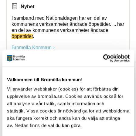
Nyhet
I samband med Nationaldagen har en del av
kommunens verksamheter ändrade öppettider. ... har
en del av kommunens verksamheter ändrade
öppettider
.
Bromölla Kommun
Byggkontoret inför telefon- och
Välkommen till Bromölla kommun!
besökstider
Vi använder webbkakor (cookies) för att förbättra din
upplevelse av bromolla.se. Cookies används också för
15 October 2019
att analysera vår trafik, samla information och
Nyhet
statistik. Vissa cookies är nödvändiga för att webbsidorna
ska fungera korrekt och andra kan du välja att stänga
Som en del i vårt utvecklingsarbete har nya
av. Nedan finns de val du kan göra.
arbetsrutiner tagits fram och byggkontoret kommer
att vara tillgängligt via telefon ... onsdag 13-15.