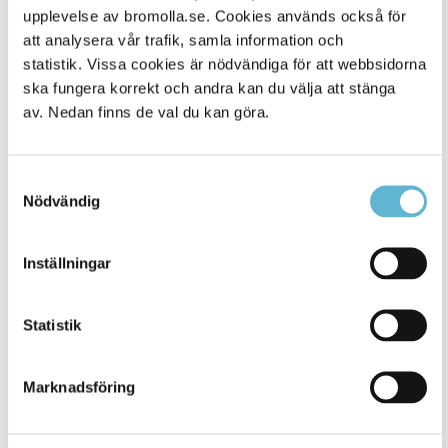
Alla platser
upplevelse av bromolla.se. Cookies används också för
500
att analysera vår trafik, samla information och
statistik. Vissa cookies är nödvändiga för att webbsidorna
ska fungera korrekt och andra kan du välja att stänga
av. Nedan finns de val du kan göra.
Samtyckesval
Nödvändig
Inställningar
KONTAKT
Statistik
Besöksadress
Kommunhuset, Storgatan 48
Postadress
Marknadsföring
Box 18, 295 21 Bromölla
E-post
kommunstyrelsen@bromolla.se