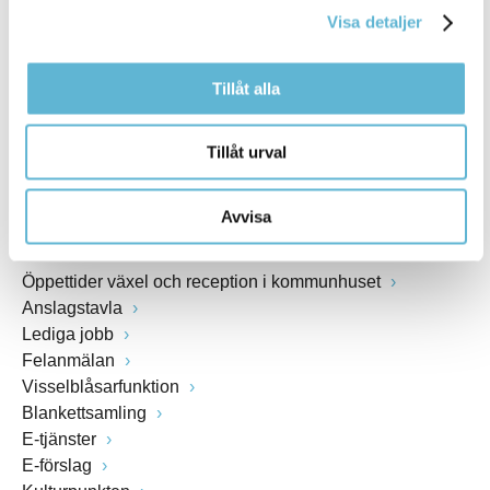
Visa detaljer
Webbadress
www.bromolla.se
Tillåt alla
Växel: 0456-82 20 00
Fax: 0456-82 22 00
Tillåt urval
Org.nr: 212000-0894
Avvisa
SNABBVAL
Öppettider växel och reception i kommunhuset
Anslagstavla
Lediga jobb
Felanmälan
Visselblåsarfunktion
Blankettsamling
E-tjänster
E-förslag