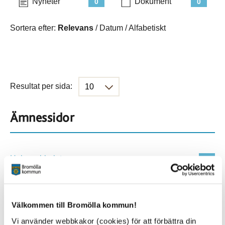
Nyheter
Dokument
0
0
Sortera efter:
Relevans
/
Datum
/
Alfabetiskt
Resultat per sida:
Ämnessidor
Hela webbplatsen
500
Platser
Välkommen till Bromölla kommun!
Vi använder webbkakor (cookies) för att förbättra din