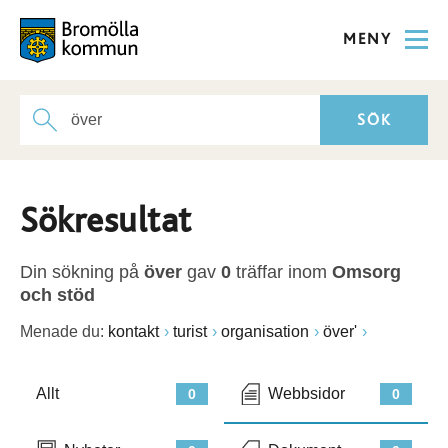
MENY
Sökresultat
Din sökning på
över
gav
0
träffar inom
Omsorg
och stöd
Menade du:
kontakt
turist
organisation
över'
Allt
Webbsidor
0
0