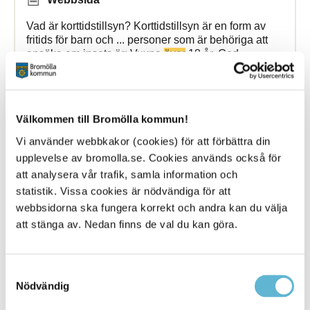
Vad är korttidstillsyn? Korttidstillsyn är en form av
fritids för barn och ... personer som är behöriga att
ansöka om insats är: Vuxna
över
18 år. God
man/Förvaltare. Vårdnadshavare. Barn
Bromölla Kommun
Välkommen till Bromölla kommun!
Vi använder webbkakor (cookies) för att förbättra din
Trafiken påverkas på E22 när broar
över
upplevelse av bromolla.se. Cookies används också för
Helgeå byts ut
att analysera vår trafik, samla information och
statistik. Vissa cookies är nödvändiga för att
webbsidorna ska fungera korrekt och andra kan du välja
25 August 2023
att stänga av. Nedan finns de val du kan göra.
Webbsida
Trafikverkets arbete med att byta ut broarna
över
Samtyckesval
Helgeå på E22 startar och trafiken kommer påverkas
Nödvändig
Bromölla Kommun