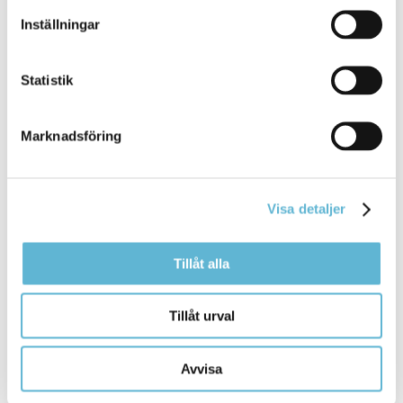
Inställningar
Trygghetsboende Pynten
Statistik
20 June 2022
Marknadsföring
Webbsida
På Ivöstrandsområdet finns ett modernt
trygghetsboende för dig som är över 70 år. ... finns ett
Visa detaljer
modernt trygghetsboende för dig som är
över
70 år.
Bromölla Kommun
Tillåt alla
Tillåt urval
Kulturprogram
Avvisa
8 October 2025