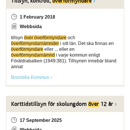
Tillsyn, kontroll,
överförmyndare
1 February 2018
Webbsida
tillsyn
över överförmyndare
och
överförmyndarnämnder
i sitt län. Det ska finnas en
överförmyndare
eller ... eller en
överförmyndarnämnd
i varje kommun enligt
Föräldrabalken (1949:381). Tillsynen innebär bland
annat
Bromölla Kommun
Korttidstillsyn för skolungdom
över
12 år
17 September 2025
Webbsida