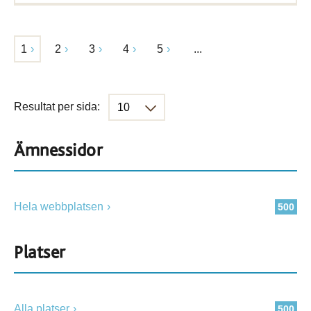
1
2
3
4
5
...
Resultat per sida:
Ämnessidor
Hela webbplatsen
500
Platser
Alla platser
500