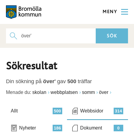
MENY
Sökresultat
Din sökning på
över'
gav
500
träffar
Menade du:
skolan
webbplatsen
somm
över
Allt
Webbsidor
500
314
Nyheter
Dokument
186
0