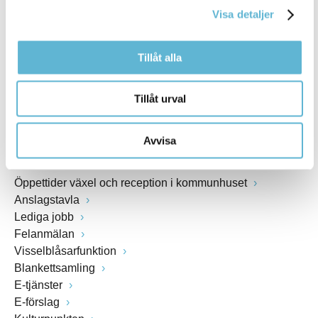
Visa detaljer
Webbadress
www.bromolla.se
Tillåt alla
Växel: 0456-82 20 00
Fax: 0456-82 22 00
Tillåt urval
Org.nr: 212000-0894
Avvisa
SNABBVAL
Öppettider växel och reception i kommunhuset
Anslagstavla
Lediga jobb
Felanmälan
Visselblåsarfunktion
Blankettsamling
E-tjänster
E-förslag