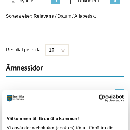
Nyheter
Dokument
0
0
Sortera efter:
Relevans
/
Datum
/
Alfabetiskt
Resultat per sida:
Ämnessidor
Hela webbplatsen
500
Platser
Välkommen till Bromölla kommun!
Vi använder webbkakor (cookies) för att förbättra din