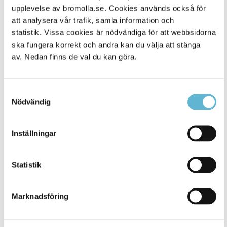
Alla platser
upplevelse av bromolla.se. Cookies används också för
500
att analysera vår trafik, samla information och
statistik. Vissa cookies är nödvändiga för att webbsidorna
ska fungera korrekt och andra kan du välja att stänga
av. Nedan finns de val du kan göra.
Samtyckesval
Nödvändig
Inställningar
KONTAKT
Statistik
Besöksadress
Kommunhuset, Storgatan 48
Postadress
Marknadsföring
Box 18, 295 21 Bromölla
E-post
kommunstyrelsen@bromolla.se