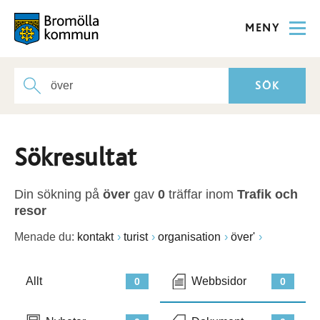
MENY
Sökresultat
Din sökning på
över
gav
0
träffar inom
Trafik och
resor
Menade du:
kontakt
turist
organisation
över'
Allt
Webbsidor
0
0