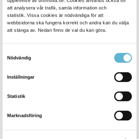
upplevelse av bromolla.se. Cookies används också för
att analysera vår trafik, samla information och
statistik. Vissa cookies är nödvändiga för att
webbsidorna ska fungera korrekt och andra kan du välja
att stänga av. Nedan finns de val du kan göra.
Samtyckesval
Nödvändig
KONTAKT
Inställningar
Besöksadress
Statistik
Kommunhuset, Storgatan 48
Postadress
Marknadsföring
Box 18, 295 21 Bromölla
E-post
kommunstyrelsen@bromolla.se
Webbadress