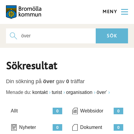
MENY
Sökresultat
Din sökning på
över
gav
0
träffar
Menade du:
kontakt
turist
organisation
över'
Allt
Webbsidor
0
0
Nyheter
Dokument
0
0