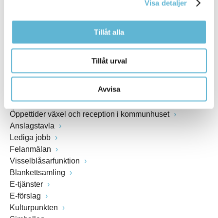
Visa detaljer
www.bromolla.se
Tillåt alla
Växel: 0456-82 20 00
Fax: 0456-82 22 00
Org.nr: 212000-0894
Tillåt urval
SNABBVAL
Avvisa
Öppettider växel och reception i kommunhuset
Anslagstavla
Lediga jobb
Felanmälan
Visselblåsarfunktion
Blankettsamling
E-tjänster
E-förslag
Kulturpunkten