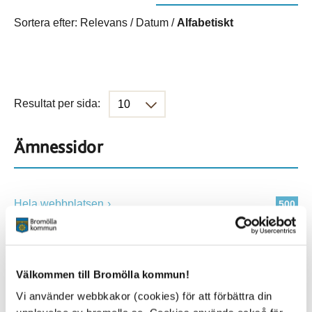
Sortera efter:
Relevans
/
Datum
/
Alfabetiskt
Resultat per sida:
Ämnessidor
Hela webbplatsen
500
Platser
Välkommen till Bromölla kommun!
Vi använder webbkakor (cookies) för att förbättra din
Alla platser
500