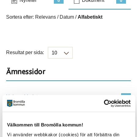
Nyheter
Dokument
0
0
Sortera efter:
Relevans
/
Datum
/
Alfabetiskt
Resultat per sida:
Ämnessidor
Hela webbplatsen
500
Platser
Välkommen till Bromölla kommun!
Vi använder webbkakor (cookies) för att förbättra din