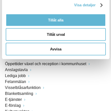
Visa detaljer
Webbadress
www.bromolla.se
Tillåt alla
Växel: 0456-82 20 00
Fax: 0456-82 22 00
Tillåt urval
Org.nr: 212000-0894
Avvisa
SNABBVAL
Öppettider växel och reception i kommunhuset
Anslagstavla
Lediga jobb
Felanmälan
Visselblåsarfunktion
Blankettsamling
E-tjänster
E-förslag