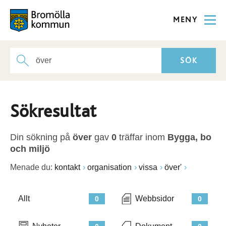
MENY
Sökresultat
Din sökning på
över
gav
0
träffar inom
Bygga, bo
och miljö
Menade du:
kontakt
organisation
vissa
över'
Allt
Webbsidor
0
0