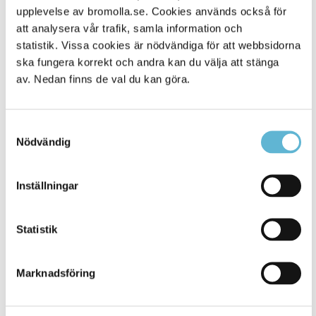
Alla platser
upplevelse av bromolla.se. Cookies används också för
500
att analysera vår trafik, samla information och
statistik. Vissa cookies är nödvändiga för att webbsidorna
ska fungera korrekt och andra kan du välja att stänga
av. Nedan finns de val du kan göra.
Samtyckesval
Nödvändig
Inställningar
KONTAKT
Statistik
Besöksadress
Kommunhuset, Storgatan 48
Postadress
Marknadsföring
Box 18, 295 21 Bromölla
E-post
kommunstyrelsen@bromolla.se