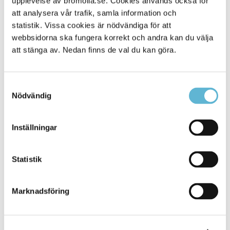
upplevelse av bromolla.se. Cookies används också för
att analysera vår trafik, samla information och
statistik. Vissa cookies är nödvändiga för att
webbsidorna ska fungera korrekt och andra kan du välja
att stänga av. Nedan finns de val du kan göra.
Samtyckesval
Nödvändig
KONTAKT
Inställningar
Besöksadress
Statistik
Kommunhuset, Storgatan 48
Postadress
Marknadsföring
Box 18, 295 21 Bromölla
E-post
kommunstyrelsen@bromolla.se
Webbadress