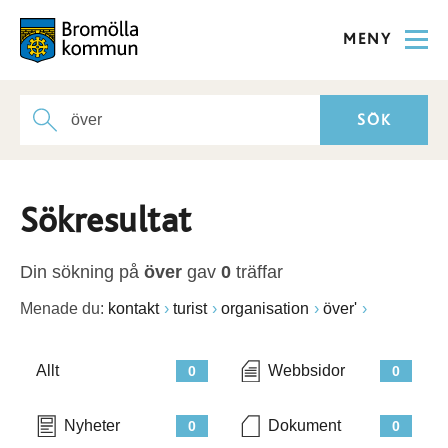
MENY
Sökresultat
Din sökning på
över
gav
0
träffar
Menade du:
kontakt
turist
organisation
över'
Allt
Webbsidor
0
0
Nyheter
Dokument
0
0