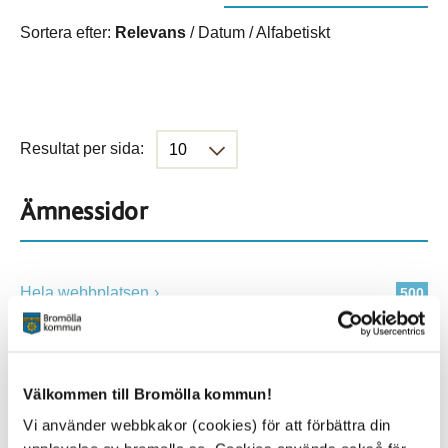
Sortera efter:
Relevans
/
Datum
/
Alfabetiskt
Resultat per sida:
Ämnessidor
Hela webbplatsen
500
Platser
Välkommen till Bromölla kommun!
Vi använder webbkakor (cookies) för att förbättra din
Alla platser
500