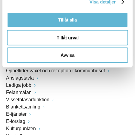
Visa detaljer
www.bromolla.se
Tillåt alla
Växel: 0456-82 20 00
Fax: 0456-82 22 00
Org.nr: 212000-0894
Tillåt urval
SNABBVAL
Avvisa
Öppettider växel och reception i kommunhuset
Anslagstavla
Lediga jobb
Felanmälan
Visselblåsarfunktion
Blankettsamling
E-tjänster
E-förslag
Kulturpunkten